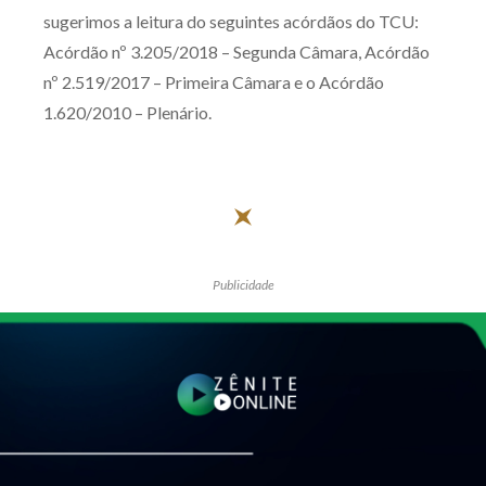
sugerimos a leitura do seguintes acórdãos do TCU:
Receba por RSS
Acórdão nº 3.205/2018 – Segunda Câmara, Acórdão
nº 2.519/2017 – Primeira Câmara e o Acórdão
1.620/2010 – Plenário.
Av. Sete de Setembro, 4698
Batel
Curitiba
/
PR
CEP
80240-000
Telefone (41) 2109-8666
Whatsapp (41) 98881-6616
Publicidade