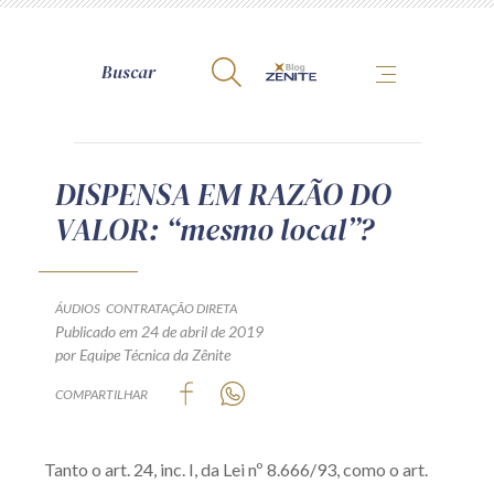
A Zênite
DISPENSA EM RAZÃO DO
VALOR: “mesmo local”?
Como publicar conosco
Site da Zênite
Contato
ÁUDIOS
CONTRATAÇÃO DIRETA
Publicado em 24 de abril de 2019
Termos de uso
por Equipe Técnica da Zênite
Política de Privacidade
COMPARTILHAR
Guia de Direitos dos Titulares de Dados
Encarregado (contato)
Tanto o art. 24, inc. I, da Lei nº 8.666/93, como o art.