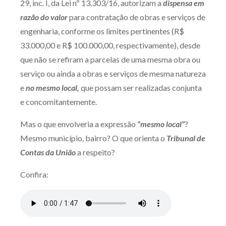
29, inc. I, da Lei nº 13.303/16, autorizam a
dispensa em
Produtos e serviços
razão do valor
para contratação de obras e serviços de
engenharia, conforme os limites pertinentes (R$
Zênite Fácil IA
33.000,00 e R$ 100.000,00, respectivamente), desde
Zênite Play
que não se refiram a parcelas de uma mesma obra ou
Orientação por Escrito
serviço ou ainda a obras e serviços de mesma natureza
Mentoria Zênite
e
no mesmo local,
que possam ser realizadas conjunta
e concomitantemente.
Capacitação
Mas o que envolveria a expressão
“mesmo local”
?
Mesmo município, bairro? O que orienta o
Tribunal de
Zênite Online
Contas da União
a respeito?
Eventos presenciais
Confira:
Zênite in Company
Diferenciais