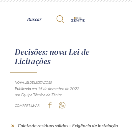
A Zênite
Decisões: nova Lei de
Licitações
Como publicar conosco
Site da Zênite
Contato
NOVA LEI DE LICITAÇÕES
Publicado em 15 de dezembro de 2022
Termos de uso
por Equipe Técnica da Zênite
Política de Privacidade
COMPARTILHAR
Guia de Direitos dos Titulares de Dados
Encarregado (contato)
Coleta de resíduos sólidos – Exigência de instalação