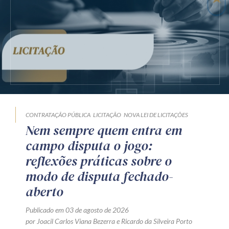
CONTRATAÇÃO PÚBLICA
LICITAÇÃO
NOVA LEI DE LICITAÇÕES
Nem sempre quem entra em
campo disputa o jogo:
reflexões práticas sobre o
modo de disputa fechado-
aberto
Publicado em 03 de agosto de 2026
por
Joacil Carlos Viana Bezerra
e
Ricardo da Silveira Porto