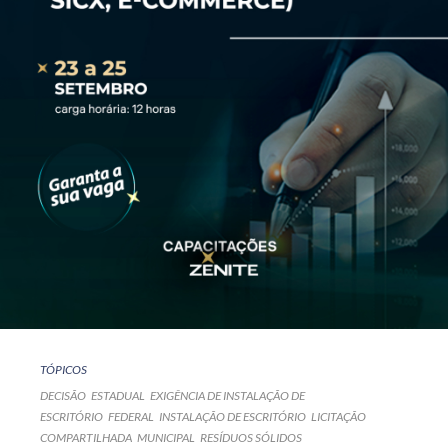
TÓPICOS
DECISÃO
ESTADUAL
EXIGÊNCIA DE INSTALAÇÃO DE
ESCRITÓRIO
FEDERAL
INSTALAÇÃO DE ESCRITÓRIO
LICITAÇÃO
COMPARTILHADA
MUNICIPAL
RESÍDUOS SÓLIDOS