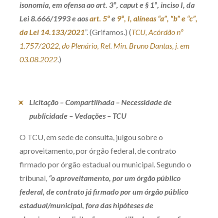
isonomia, em ofensa ao art. 3º,
caput
e § 1º, inciso I, da
Receba por RSS
Lei 8.666/1993 e aos
art. 5º
e
9º, I, alíneas “a”, “b” e “c”,
da Lei 14.133/2021
”. (Grifamos.) (
TCU, Acórdão nº
1.757/2022, do Plenário, Rel. Min. Bruno Dantas, j. em
Av. Sete de Setembro, 4698
03.08.2022
.)
Batel
Curitiba
/
PR
CEP
80240-000
Telefone (41) 2109-8666
Whatsapp (41) 98881-6616
Licitação – Compartilhada – Necessidade de
publicidade – Vedações – TCU
O TCU, em sede de consulta, julgou sobre o
aproveitamento, por órgão federal, de contrato
firmado por órgão estadual ou municipal. Segundo o
tribunal,
“o aproveitamento, por um órgão público
federal, de contrato já firmado por um órgão público
estadual/municipal, fora das hipóteses de