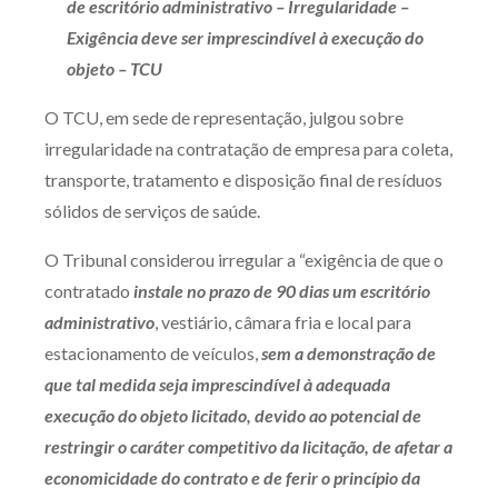
de escritório administrativo – Irregularidade –
Produtos e serviços
Exigência deve ser imprescindível à execução do
objeto – TCU
Zênite Fácil IA
O TCU, em sede de representação, julgou sobre
Zênite Play
irregularidade na contratação de empresa para coleta,
Orientação por Escrito
transporte, tratamento e disposição final de resíduos
Mentoria Zênite
sólidos de serviços de saúde.
O Tribunal considerou irregular a “exigência de que o
Capacitação
contratado
instale no prazo de 90 dias um escritório
administrativo
, vestiário, câmara fria e local para
Zênite Online
estacionamento de veículos,
sem a demonstração de
Eventos presenciais
que tal medida seja imprescindível à adequada
Zênite in Company
execução do objeto licitado, devido ao potencial de
Diferenciais
restringir o caráter competitivo da licitação, de afetar a
economicidade do contrato e de ferir o princípio da