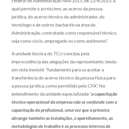
Federal de Administração 464/2015, de 22/4/2015, a
Receba por RSS
qual permite o acréscimo, ao acervo da pessoa
jurídica, do acervo técnico do administrador, do
tecnólogo e de outros bacharéis na área da
Av. Sete de Setembro, 4698
Administração, contratado como responsável técnico,
Batel
Curitiba
/
PR
CEP
80240-000
seja como sócio, empregado ou como autônomo”.
Telefone (41) 2109-8666
A unidade técnica do TCU concluiu pela
Whatsapp (41) 98881-6616
improcedência das alegações da representante, tendo
em vista inexistir “fundamento para se aceitar a
transferência do acervo técnico da pessoa física para
a pessoa jurídica, como permitido pelo CFA”. No
entendimento da unidade especializada “
a capacitação
técnico-operacional da empresa não se confunde com a
capacitação do profissional, uma vez que a primeira
abrange também as instalações, o aparelhamento, as
metodologias de trabalho e os processos internos de