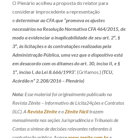
O Plenário acolheu a proposta do relator para
considerar improcedente a representação
e
determinar ao CFA que “promova os ajustes
necessários na Resolução Normativa CFA 464/2015, de
modo a evidenciar a inaplicabilidade de seu art. 2º, §
3º, às licitações e às contratações realizadas pela
Administração Pública, uma vez que o dispositivo está
em desacordo com os ditames do art. 30, inciso II, e §
1º, inciso I, da Lei 8.666/1993
”. (Grifamos.)
(TCU,
Acórdão nº 2.208/2016 – Plenário)
Nota:
Esse material foi originalmente publicado na
Revista Zênite – Informativo de Licita24ções e Contratos
(ILC). A
Revista Zênite
e o
Zênite Fácil
trazem
mensalmente nas seções Jurisprudência e Tribunais de
Contas a síntese de decisões relevantes referentes à
contratação pública. Acesse
www.zenite.com.br
e