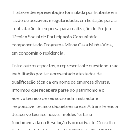
Produtos e serviços
Trata-se de representação formulada por licitante em
razão de possíveis irregularidades em licitação para a
Zênite Fácil IA
contratação de empresa para realização do Projeto
Zênite Play
Técnico Social de Participação Comunitária,
Orientação por Escrito
componente do Programa Minha Casa Minha Vida,
Mentoria Zênite
em condomínio residencial.
Entre outros aspectos, a representante questionou sua
Capacitação
inabilitação por ter apresentado atestados de
qualificação técnica em nome de empresa diversa.
Zênite Online
Informou que recebera parte do patrimônio e o
Eventos presenciais
acervo técnico de seu sócio administrador e
Zênite in Company
responsável técnico daquela empresa. A transferência
Diferenciais
de acervo técnico nesses moldes “estaria
fundamentada na Resolução Normativa do Conselho