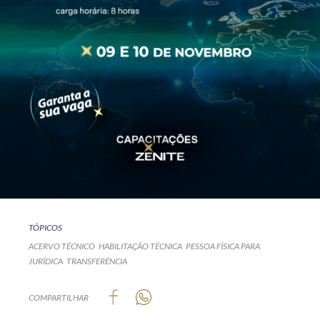
TÓPICOS
ACERVO TÉCNICO
HABILITAÇÃO TÉCNICA
PESSOA FÍSICA PARA
JURÍDICA
TRANSFERÊNCIA
COMPARTILHAR