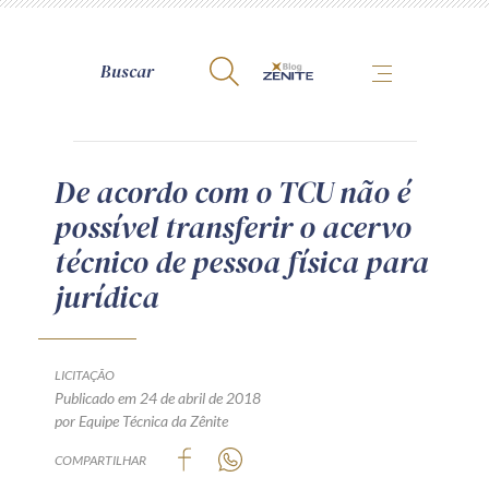
A Zênite
De acordo com o TCU não é
possível transferir o acervo
Como publicar conosco
técnico de pessoa física para
Site da Zênite
jurídica
Contato
Termos de uso
Política de Privacidade
LICITAÇÃO
Guia de Direitos dos Titulares de Dados
Publicado em 24 de abril de 2018
por Equipe Técnica da Zênite
Encarregado (contato)
COMPARTILHAR