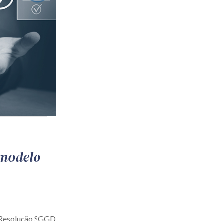
 modelo
a Resolução SGGD