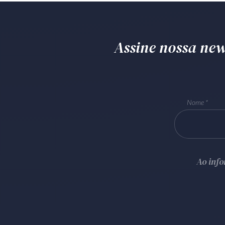
Assine nossa news
Nome
Ao inf