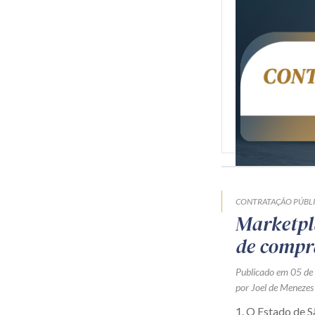
CONTRATAÇÃO PÚBL
Marketpl
de compr
Publicado em 05 de
por Joel de Menezes
1. O Estado de 