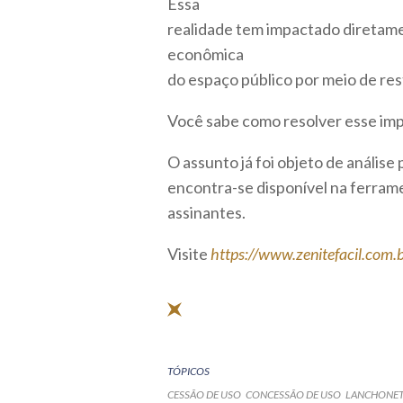
Essa
realidade tem impactado diretame
econômica
do espaço público por meio de re
Você sabe como resolver esse im
O assunto já foi objeto de análise
encontra-se disponível na ferrame
assinantes.
Visite
https://www.zenitefacil.com.br
TÓPICOS
CESSÃO DE USO
CONCESSÃO DE USO
LANCHONE