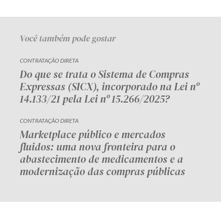
Receba por RSS
Você também pode gostar
Av. Sete de Setembro, 4698
CONTRATAÇÃO DIRETA
Batel
Curitiba
/
PR
CEP
80240-000
Do que se trata o Sistema de Compras
Expressas (SICX), incorporado na Lei nº
Telefone (41) 2109-8666
14.133/21 pela Lei nº 15.266/2025?
Whatsapp (41) 98881-6616
CONTRATAÇÃO DIRETA
Marketplace público e mercados
fluidos: uma nova fronteira para o
abastecimento de medicamentos e a
modernização das compras públicas