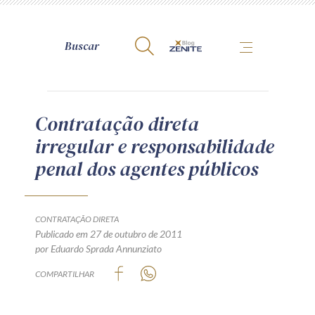
A Zênite
Contratação direta
irregular e responsabilidade
Como publicar conosco
penal dos agentes públicos
Site da Zênite
Contato
Termos de uso
CONTRATAÇÃO DIRETA
Publicado em 27 de outubro de 2011
Política de Privacidade
por Eduardo Sprada Annunziato
Guia de Direitos dos Titulares de Dados
COMPARTILHAR
Encarregado (contato)