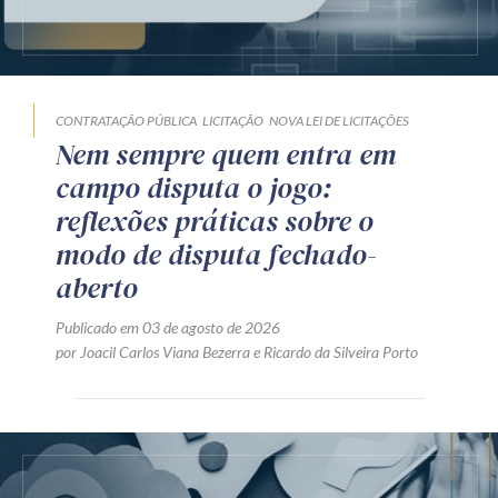
CONTRATAÇÃO PÚBLICA
LICITAÇÃO
NOVA LEI DE LICITAÇÕES
Nem sempre quem entra em
campo disputa o jogo:
reflexões práticas sobre o
modo de disputa fechado-
aberto
Publicado em 03 de agosto de 2026
por
Joacil Carlos Viana Bezerra
e
Ricardo da Silveira Porto