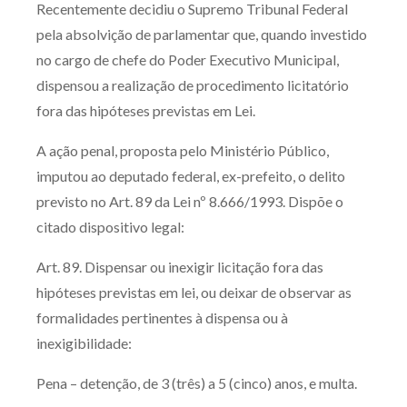
Recentemente decidiu o Supremo Tribunal Federal
Produtos e serviços
pela absolvição de parlamentar que, quando investido
no cargo de chefe do Poder Executivo Municipal,
Zênite Fácil IA
dispensou a realização de procedimento licitatório
Zênite Play
fora das hipóteses previstas em Lei.
Orientação por Escrito
A ação penal, proposta pelo Ministério Público,
Mentoria Zênite
imputou ao deputado federal, ex-prefeito, o delito
previsto no Art. 89 da Lei nº 8.666/1993. Dispõe o
Capacitação
citado dispositivo legal:
Art. 89. Dispensar ou inexigir licitação fora das
Zênite Online
hipóteses previstas em lei, ou deixar de observar as
Eventos presenciais
formalidades pertinentes à dispensa ou à
Zênite in Company
inexigibilidade:
Diferenciais
Pena – detenção, de 3 (três) a 5 (cinco) anos, e multa.