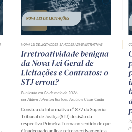
S
NOVA LEI DE LICITAÇÕES
SANÇÕES ADMINISTRATIVAS
C
Irretroatividade benigna
da Nova Lei Geral de
Licitações e Contratos: o
STJ errou?
Publicado em 06 de maio de 2026
por
Aldem Johnston Barbosa Araújo
e
César Caúla
Constou do Informativo nº 877 do Superior
Tribunal de Justiça (STJ) decisão da
P
respectiva Primeira Turma no sentido de que
po
é inadequado aplicar retrospectivamente a