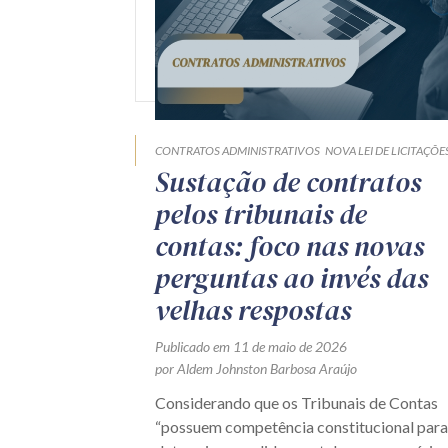
CONTRATOS ADMINISTRATIVOS
NOVA LEI DE LICITAÇÕE
Sustação de contratos
pelos tribunais de
contas: foco nas novas
perguntas ao invés das
velhas respostas
Publicado em 11 de maio de 2026
por Aldem Johnston Barbosa Araújo
Considerando que os Tribunais de Contas
“possuem competência constitucional para