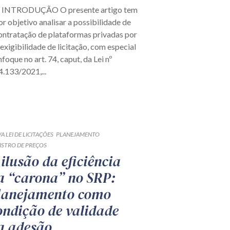
. INTRODUÇÃO O presente artigo tem
or objetivo analisar a possibilidade de
ontratação de plataformas privadas por
nexigibilidade de licitação, com especial
nfoque no art. 74, caput, da Lei nº
4.133/2021,...
A LEI DE LICITAÇÕES
PLANEJAMENTO
ISTRO DE PREÇOS
 ilusão da eficiência
a “carona” no SRP:
lanejamento como
ondição de validade
a adesão