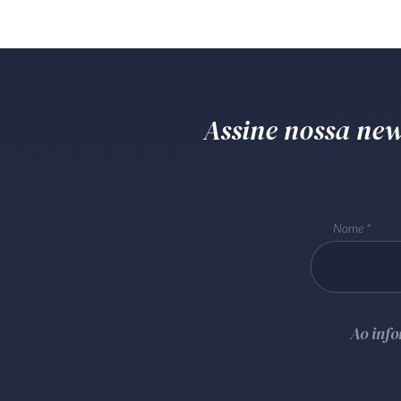
Assine nossa news
Nome
Ao inf