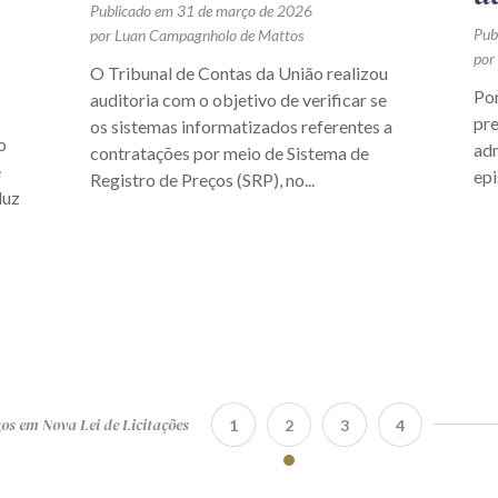
Publicado em 31 de março de 2026
Pub
por Luan Campagnholo de Mattos
por
O Tribunal de Contas da União realizou
Por
auditoria com o objetivo de verificar se
pr
os sistemas informatizados referentes a
o
adm
contratações por meio de Sistema de
e
ep
Registro de Preços (SRP), no...
luz
os em Nova Lei de Licitações
1
2
3
4