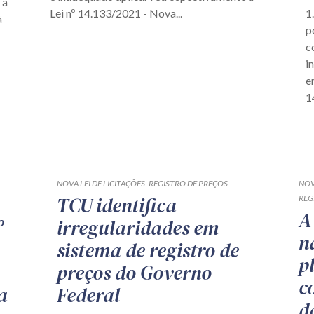
 à
Lei nº 14.133/2021 - Nova...
1
à
p
c
i
e
1
NOVA LEI DE LICITAÇÕES
REGISTRO DE PREÇOS
NOV
TCU identifica
REG
A
º
irregularidades em
n
sistema de registro de
p
preços do Governo
c
a
Federal
d