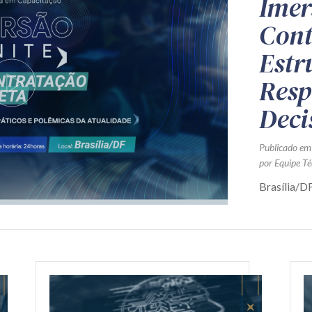
Imer
Cont
Estr
Resp
Deci
Publicado em
por Equipe Té
Brasília/DF