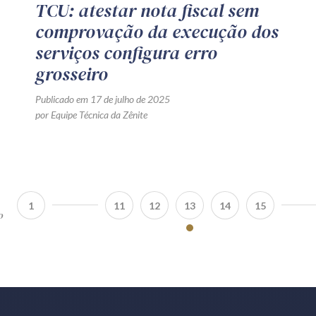
TCU: atestar nota fiscal sem
comprovação da execução dos
serviços configura erro
grosseiro
Publicado em 17 de julho de 2025
por Equipe Técnica da Zênite
1
11
12
13
14
15
o