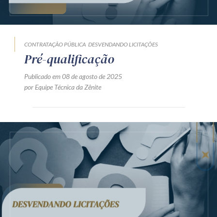
Produtos e serviços
Zênite Fácil IA
CONTRATAÇÃO PÚBLICA
DESVENDANDO LICITAÇÕES
Zênite Play
Pré-qualificação
Orientação por Escrito
Publicado em 08 de agosto de 2025
Mentoria Zênite
por Equipe Técnica da Zênite
Capacitação
Zênite Online
Eventos presenciais
Zênite in Company
Diferenciais