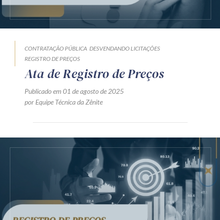
Receba por RSS
CONTRATAÇÃO PÚBLICA
DESVENDANDO LICITAÇÕES
Av. Sete de Setembro, 4698
REGISTRO DE PREÇOS
Batel
Curitiba
/
PR
CEP
80240-000
Ata de Registro de Preços
Telefone (41) 2109-8666
Publicado em 01 de agosto de 2025
Whatsapp (41) 98881-6616
por Equipe Técnica da Zênite