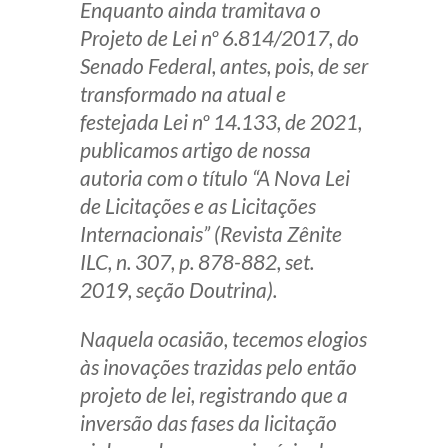
Enquanto ainda tramitava o
Produtos e serviços
Projeto de Lei nº 6.814/2017, do
Senado Federal, antes, pois, de ser
Zênite Fácil IA
transformado na atual e
Zênite Play
festejada Lei nº 14.133, de 2021,
Orientação por Escrito
publicamos artigo de nossa
Mentoria Zênite
autoria com o título “A Nova Lei
de Licitações e as Licitações
Internacionais” (Revista Zênite
Capacitação
ILC, n. 307, p. 878-882, set.
2019, seção Doutrina).
Zênite Online
Eventos presenciais
Naquela ocasião, tecemos elogios
Zênite in Company
às inovações trazidas pelo então
Diferenciais
projeto de lei, registrando que a
inversão das fases da licitação