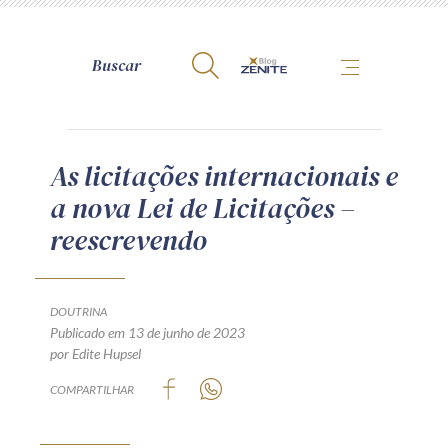
A Zênite
As licitações internacionais e
a nova Lei de Licitações –
Como publicar conosco
reescrevendo
Site da Zênite
Contato
Termos de uso
DOUTRINA
Publicado em 13 de junho de 2023
Política de Privacidade
por Edite Hupsel
Guia de Direitos dos Titulares de Dados
COMPARTILHAR
Encarregado (contato)