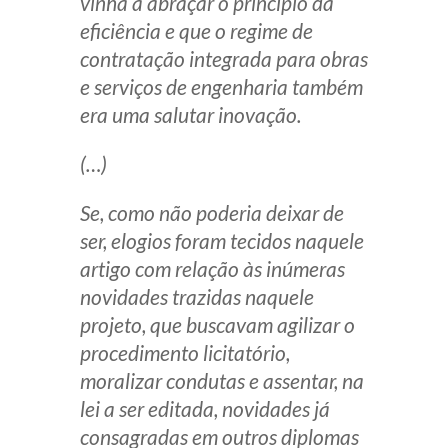
vinha a abraçar o princípio da
Receba por RSS
eficiência e que o regime de
contratação integrada para obras
e serviços de engenharia também
Av. Sete de Setembro, 4698
era uma salutar inovação.
Batel
Curitiba
/
PR
CEP
80240-000
(…)
Telefone (41) 2109-8666
Whatsapp (41) 98881-6616
Se, como não poderia deixar de
ser, elogios foram tecidos naquele
artigo com relação às inúmeras
novidades trazidas naquele
projeto, que buscavam agilizar o
procedimento licitatório,
moralizar condutas e assentar, na
lei a ser editada, novidades já
consagradas em outros diplomas