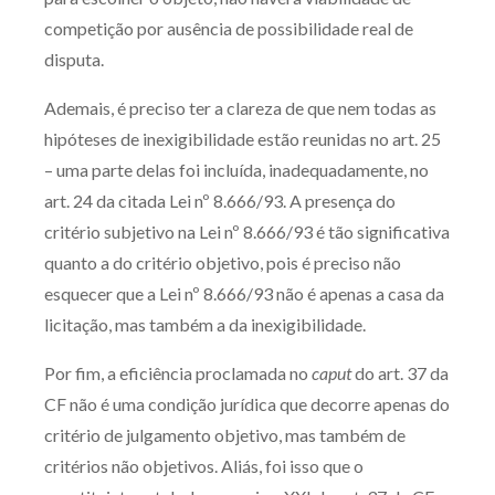
Receba por RSS
competição por ausência de possibilidade real de
disputa.
Ademais, é preciso ter a clareza de que nem todas as
Av. Sete de Setembro, 4698
hipóteses de inexigibilidade estão reunidas no art. 25
Batel
Curitiba
/
PR
CEP
80240-000
– uma parte delas foi incluída, inadequadamente, no
Telefone (41) 2109-8666
art. 24 da citada Lei nº 8.666/93. A presença do
Whatsapp (41) 98881-6616
critério subjetivo na Lei nº 8.666/93 é tão significativa
quanto a do critério objetivo, pois é preciso não
esquecer que a Lei nº 8.666/93 não é apenas a casa da
licitação, mas também a da inexigibilidade.
Por fim, a eficiência proclamada no
caput
do art. 37 da
CF não é uma condição jurídica que decorre apenas do
critério de julgamento objetivo, mas também de
critérios não objetivos. Aliás, foi isso que o