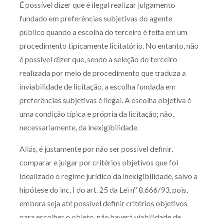
É possível dizer que é ilegal realizar julgamento
Produtos e serviços
fundado em preferências subjetivas do agente
público quando a escolha do terceiro é feita em um
Zênite Fácil IA
procedimento tipicamente licitatório. No entanto, não
Zênite Play
é possível dizer que, sendo a seleção do terceiro
Orientação por Escrito
realizada por meio de procedimento que traduza a
Mentoria Zênite
inviabilidade de licitação, a escolha fundada em
preferências subjetivas é ilegal. A escolha objetiva é
uma condição típica e própria da licitação; não,
Capacitação
necessariamente, da inexigibilidade.
Zênite Online
Aliás, é justamente por não ser possível definir,
Eventos presenciais
comparar e julgar por critérios objetivos que foi
Zênite in Company
idealizado o regime jurídico da inexigibilidade, salvo a
Diferenciais
hipótese do inc. I do art. 25 da Lei nº 8.666/93, pois,
embora seja até possível definir critérios objetivos
para escolher o objeto, não haverá viabilidade de