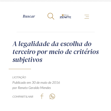
A Zênite
A legalidade da escolha do
terceiro por meio de critérios
Como publicar conosco
subjetivos
Site da Zênite
Contato
Termos de uso
LICITAÇÃO
Publicado em 30 de maio de 2016
Política de Privacidade
por Renato Geraldo Mendes
Guia de Direitos dos Titulares de Dados
COMPARTILHAR
Encarregado (contato)