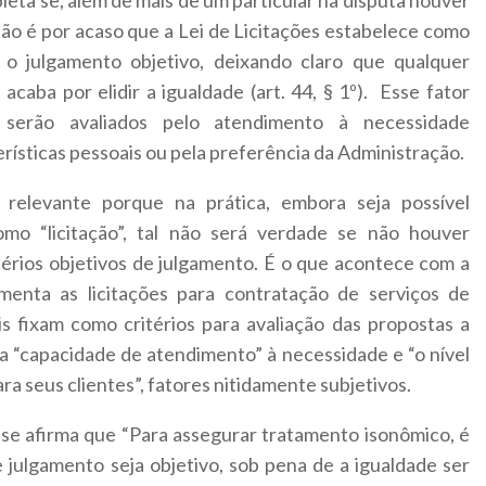
leta se, além de mais de um particular na disputa houver
Não é por acaso que a Lei de Licitações estabelece como
 o julgamento objetivo, deixando claro que qualquer
acaba por elidir a igualdade (art. 44, § 1º). Esse fator
 serão avaliados pelo atendimento à necessidade
erísticas pessoais ou pela preferência da Administração.
 relevante porque na prática, embora seja possível
o “licitação”, tal não será verdade se não houver
itérios objetivos de julgamento. É o que acontece com a
menta as licitações para contratação de serviços de
ais fixam como critérios para avaliação das propostas a
ua “capacidade de atendimento” à necessidade e “o nível
ara seus clientes”, fatores nitidamente subjetivos.
se afirma que “Para assegurar tratamento isonômico, é
 julgamento seja objetivo, sob pena de a igualdade ser