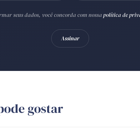
ormar seus dados, você concorda com nossa
política de pri
pode gostar