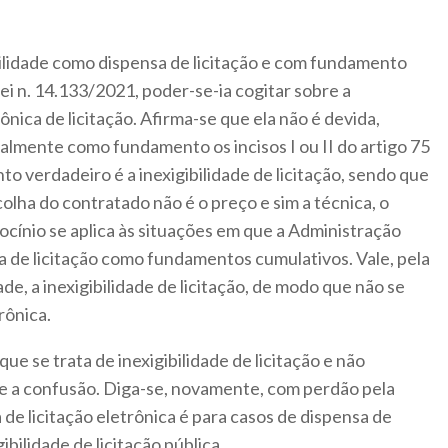
bilidade como dispensa de licitação e com fundamento
 Lei n. 14.133/2021, poder-se-ia cogitar sobre a
nica de licitação. Afirma-se que ela não é devida,
almente como fundamento os incisos I ou II do artigo 75
o verdadeiro é a inexigibilidade de licitação, sendo que
olha do contratado não é o preço e sim a técnica, o
ocínio se aplica às situações em que a Administração
nsa de licitação como fundamentos cumulativos. Vale, pela
ade, a inexigibilidade de licitação, de modo que não se
trônica.
que se trata de inexigibilidade de licitação e não
se a confusão. Diga-se, novamente, com perdão pela
de licitação eletrônica é para casos de dispensa de
ibilidade de licitação pública.