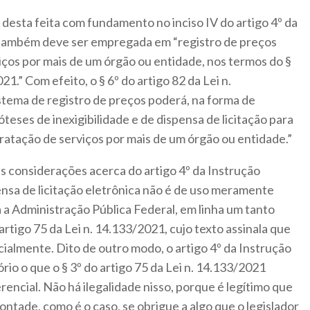
, desta feita com fundamento no inciso IV do artigo 4º da
 também deve ser empregada em “registro de preços
iços por mais de um órgão ou entidade, nos termos do §
021.” Com efeito, o § 6º do artigo 82 da Lei n.
tema de registro de preços poderá, na forma de
óteses de inexigibilidade e de dispensa de licitação para
tratação de serviços por mais de um órgão ou entidade.”
s considerações acerca do artigo 4º da Instrução
nsa de licitação eletrônica não é de uso meramente
a a Administração Pública Federal, em linha um tanto
artigo 75 da Lei n. 14.133/2021, cujo texto assinala que
ialmente. Dito de outro modo, o artigo 4º da Instrução
io o que o § 3º do artigo 75 da Lei n. 14.133/2021
ncial. Não há ilegalidade nisso, porque é legítimo que
ontade, como é o caso, se obrigue a algo que o legislador