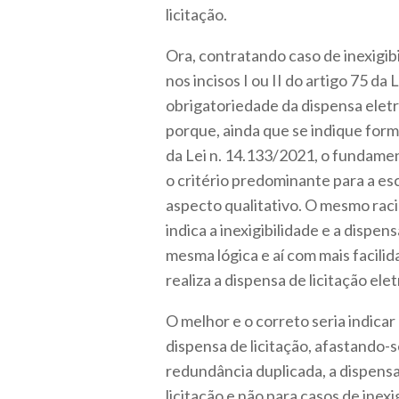
licitação.
Ora, contratando caso de inexigi
nos incisos I ou II do artigo 75 da
obrigatoriedade da dispensa eletrô
porque, ainda que se indique form
da Lei n. 14.133/2021, o fundament
o critério predominante para a esc
aspecto qualitativo. O mesmo raci
indica a inexigibilidade e a dispe
mesma lógica e aí com mais facilid
realiza a dispensa de licitação ele
O melhor e o correto seria indicar 
dispensa de licitação, afastando-
redundância duplicada, a dispensa 
licitação e não para casos de inexig