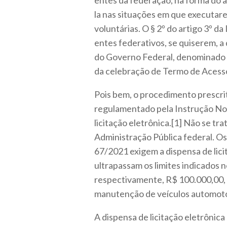
entes da federação, na forma do 
la nas situações em que executar
voluntárias. O § 2º do artigo 3º 
entes federativos, se quiserem, 
do Governo Federal, denominado a
da celebração de Termo de Acess
Pois bem, o procedimento prescrit
regulamentado pela Instrução Nor
licitação eletrônica.[1] Não se tra
Administração Pública federal. Os 
67/2021 exigem a dispensa de lici
ultrapassam os limites indicados no
respectivamente, R$ 100.000,00, 
manutenção de veículos automotor
A dispensa de licitação eletrôni