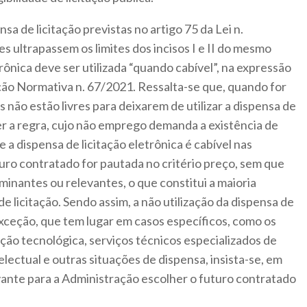
sa de licitação previstas no artigo 75 da Lei n.
 ultrapassem os limites dos incisos I e II do mesmo
trônica deve ser utilizada “quando cabível”, na expressão
rução Normativa n. 67/2021. Ressalta-se que, quando for
s não estão livres para deixarem de utilizar a dispensa de
ser a regra, cujo não emprego demanda a existência de
a dispensa de licitação eletrônica é cabível nas
uro contratado for pautada no critério preço, sem que
minantes ou relevantes, o que constitui a maioria
e licitação. Sendo assim, a não utilização da dispensa de
 exceção, que tem lugar em casos específicos, como os
ão tecnológica, serviços técnicos especializados de
ctual e outras situações de dispensa, insista-se, em
vante para a Administração escolher o futuro contratado