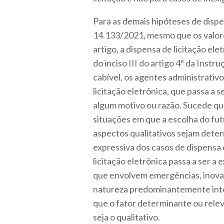
Para as demais hipóteses de dispen
14.133/2021, mesmo que os valores
artigo, a dispensa de licitação ele
do inciso III do artigo 4º da Inst
cabível, os agentes administrativo
licitação eletrônica, que passa a 
algum motivo ou razão. Sucede que 
situações em que a escolha do fut
aspectos qualitativos sejam deter
expressiva dos casos de dispensa d
licitação eletrônica passa a ser a
que envolvem emergências, inovaç
natureza predominantemente intele
que o fator determinante ou rele
seja o qualitativo.