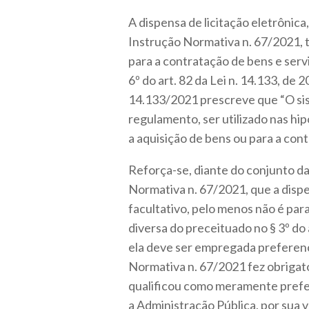
A dispensa de licitação eletrônica
Instrução Normativa n. 67/2021,
para a contratação de bens e serv
6º do art. 82 da Lei n. 14.133, de 2
14.133/2021 prescreve que “O sis
regulamento, ser utilizado nas hip
a aquisição de bens ou para a con
Reforça-se, diante do conjunto da
Normativa n. 67/2021, que a dispe
facultativo, pelo menos não é par
diversa do preceituado no § 3º do 
ela deve ser empregada preferenc
Normativa n. 67/2021 fez obrigatór
qualificou como meramente prefere
a Administração Pública, por sua v