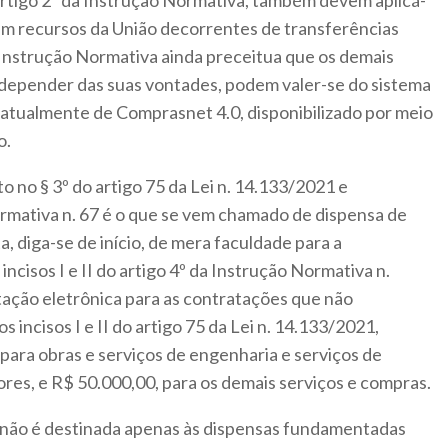
artigo 2º da Instrução Normativa, também devem aplicá-
em recursos da União decorrentes de transferências
da Instrução Normativa ainda preceitua que os demais
a depender das suas vontades, podem valer-se do sistema
tualmente de Comprasnet 4.0, disponibilizado por meio
o.
o no § 3º do artigo 75 da Lei n. 14.133/2021 e
mativa n. 67 é o que se vem chamado de dispensa de
ta, diga-se de início, de mera faculdade para a
incisos I e II do artigo 4º da Instrução Normativa n.
tação eletrônica para as contratações que não
s incisos I e II do artigo 75 da Lei n. 14.133/2021,
para obras e serviços de engenharia e serviços de
es, e R$ 50.000,00, para os demais serviços e compras.
ca não é destinada apenas às dispensas fundamentadas