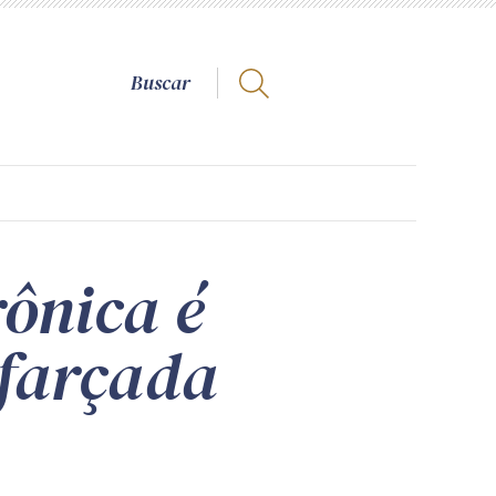
rônica é
sfarçada