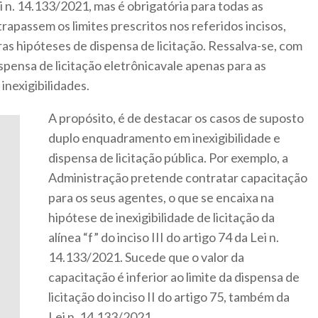
Lei n. 14.133/2021, mas é obrigatória para todas as
rapassem os limites prescritos nos referidos incisos,
s hipóteses de dispensa de licitação. Ressalva-se, com
spensa de licitação eletrônicavale apenas para as
 inexigibilidades.
A propósito, é de destacar os casos de suposto
duplo enquadramento em inexigibilidade e
dispensa de licitação pública. Por exemplo, a
Administração pretende contratar capacitação
para os seus agentes, o que se encaixa na
hipótese de inexigibilidade de licitação da
alínea “f” do inciso III do artigo 74 da Lei n.
14.133/2021. Sucede que o valor da
capacitação é inferior ao limite da dispensa de
licitação do inciso II do artigo 75, também da
Lei n. 14.133/2021.