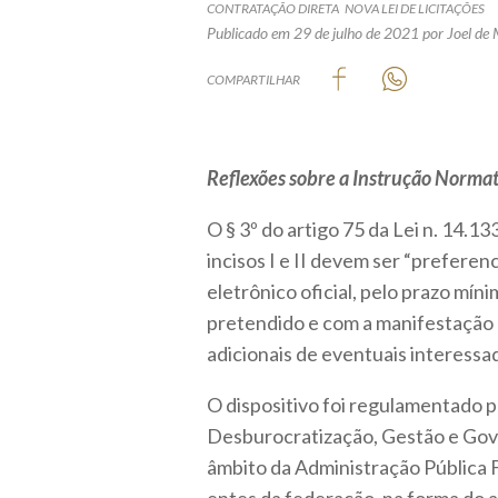
CONTRATAÇÃO DIRETA
NOVA LEI DE LICITAÇÕES
Publicado em 29 de julho de 2021
por Joel de
COMPARTILHAR
Reflexões sobre a Instrução Norm
O § 3º do artigo 75 da Lei n. 14.
incisos I e II devem ser “preferen
eletrônico oficial, pelo prazo míni
pretendido e com a manifestação 
adicionais de eventuais interessa
O dispositivo foi regulamentado p
Desburocratização, Gestão e Gove
âmbito da Administração Pública F