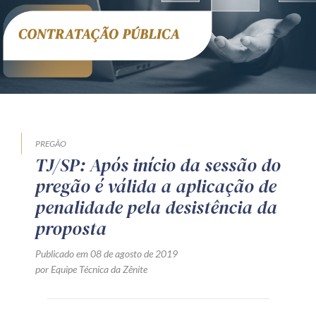
Receba por RSS
Av. Sete de Setembro, 4698
Batel
Curitiba
/
PR
CEP
80240-000
Telefone (41) 2109-8666
Whatsapp (41) 98881-6616
PREGÃO
TJ/SP: Após início da sessão do
pregão é válida a aplicação de
penalidade pela desistência da
proposta
Publicado em 08 de agosto de 2019
por Equipe Técnica da Zênite