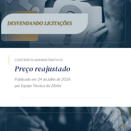
Receba por RSS
Av. Sete de Setembro, 4698
Batel
Curitiba
/
PR
CEP
80240-000
Telefone (41) 2109-8666
Whatsapp (41) 98881-6616
CONTRATOS ADMINISTRATIVOS
Preço reajustado
Publicado em 24 de julho de 2026
por Equipe Técnica da Zênite