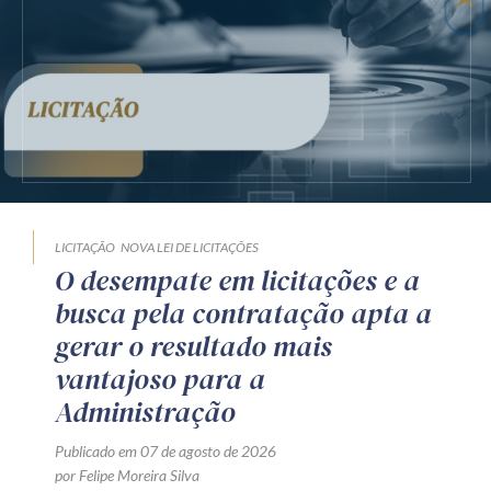
Receba por RSS
Av. Sete de Setembro, 4698
Batel
Curitiba
/
PR
CEP
80240-000
Telefone (41) 2109-8666
Whatsapp (41) 98881-6616
LICITAÇÃO
NOVA LEI DE LICITAÇÕES
O desempate em licitações e a
busca pela contratação apta a
gerar o resultado mais
vantajoso para a
Administração
Publicado em 07 de agosto de 2026
por Felipe Moreira Silva