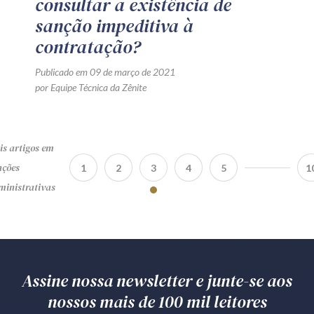
consultar a existência de
sanção impeditiva à
contratação?
Publicado em 09 de março de 2021
por Equipe Técnica da Zênite
s artigos em
nções
1
2
3
4
5
1
inistrativas
Assine nossa newsletter e junte-se aos
nossos mais de 100 mil leitores