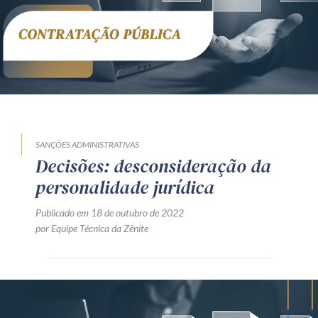
Receba por RSS
Av. Sete de Setembro, 4698
Batel
Curitiba
/
PR
CEP
80240-000
Telefone (41) 2109-8666
Whatsapp (41) 98881-6616
SANÇÕES ADMINISTRATIVAS
Decisões: desconsideração da
personalidade jurídica
Publicado em 18 de outubro de 2022
por Equipe Técnica da Zênite