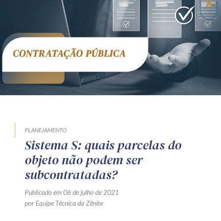
Receba por RSS
Av. Sete de Setembro, 4698
Batel
Curitiba
/
PR
CEP
80240-000
Telefone (41) 2109-8666
Whatsapp (41) 98881-6616
PLANEJAMENTO
Sistema S: quais parcelas do
objeto não podem ser
subcontratadas?
Publicado em 06 de julho de 2021
por Equipe Técnica da Zênite