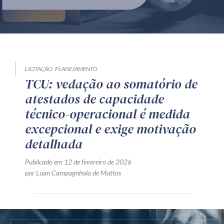
Produtos e serviços
Zênite Fácil IA
Zênite Play
Orientação por Escrito
LICITAÇÃO
PLANEJAMENTO
TCU: vedação ao somatório de
Mentoria Zênite
atestados de capacidade
técnico-operacional é medida
Capacitação
excepcional e exige motivação
detalhada
Zênite Online
Publicado em 12 de fevereiro de 2026
Eventos presenciais
por Luan Campagnholo de Mattos
Zênite in Company
Diferenciais