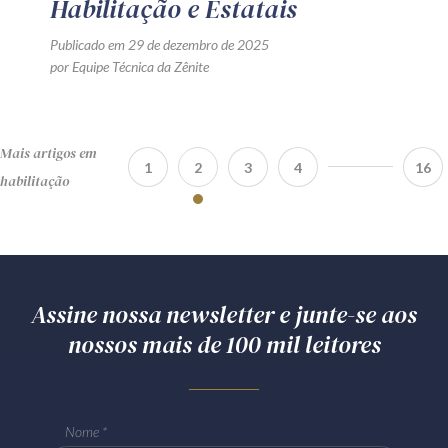
Habilitação e Estatais
Publicado em 29 de dezembro de 2025
por Equipe Técnica da Zênite
Mais artigos em
1
2
3
4
16
habilitação
Assine nossa newsletter e junte-se aos
nossos mais de 100 mil leitores
Nome