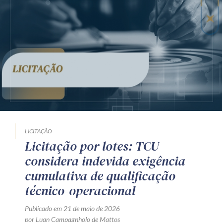
Receba por RSS
Av. Sete de Setembro, 4698
Batel
Curitiba
/
PR
CEP
80240-000
Telefone (41) 2109-8666
Whatsapp (41) 98881-6616
LICITAÇÃO
Licitação por lotes: TCU
considera indevida exigência
cumulativa de qualificação
técnico-operacional
Publicado em 21 de maio de 2026
por Luan Campagnholo de Mattos