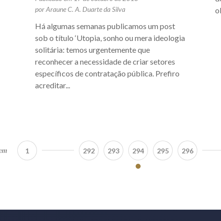
por Araune C. A. Duarte da Silva
o
Há algumas semanas publicamos um post
sob o título ‘Utopia, sonho ou mera ideologia
solitária: temos urgentemente que
reconhecer a necessidade de criar setores
específicos de contratação pública. Prefiro
acreditar...
 em
1
292
293
294
295
296