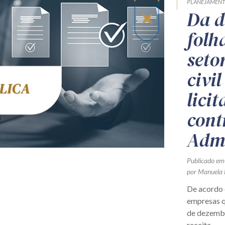
PLANEJAMEN
Da d
folh
seto
civil
licit
cont
Admi
Publicado em
por Manuela 
De acordo c
empresas q
de dezembr
receita...