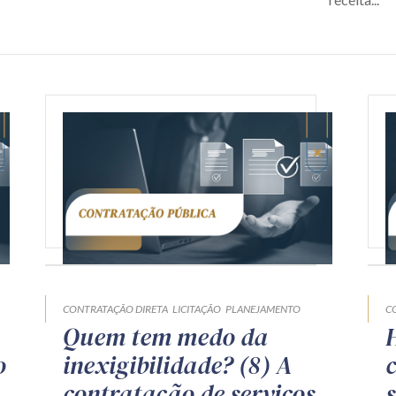
CONTRATAÇÃO DIRETA
LICITAÇÃO
PLANEJAMENTO
C
Quem tem medo da
o
inexigibilidade? (8) A
contratação de serviços