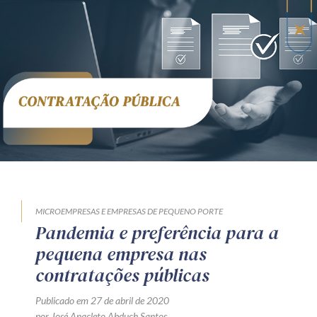
Receba por RSS
Av. Sete de Setembro, 4698
Batel
Curitiba
/
PR
CEP
80240-000
Telefone (41) 2109-8666
Whatsapp (41) 98881-6616
MICROEMPRESAS E EMPRESAS DE PEQUENO PORTE
Pandemia e preferência para a
pequena empresa nas
contratações públicas
Publicado em 27 de abril de 2020
por José Anacleto Abduch Santos