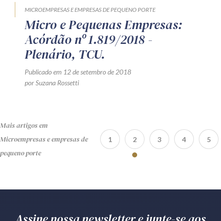
MICROEMPRESAS E EMPRESAS DE PEQUENO PORTE
Micro e Pequenas Empresas:
Acórdão nº 1.819/2018 -
Plenário, TCU.
Publicado em 12 de setembro de 2018
por Suzana Rossetti
Mais artigos em
Microempresas e empresas de
1
2
3
4
5
pequeno porte
Assine nossa newsletter e junte-se aos