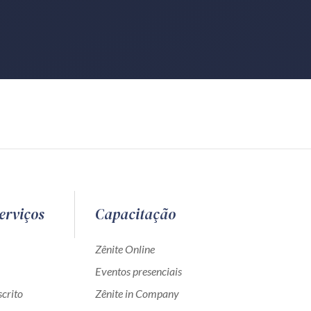
erviços
Capacitação
Zênite Online
Eventos presenciais
crito
Zênite in Company