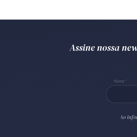
Assine nossa news
Nome
Ao inf