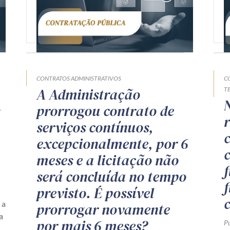
CONTRATOS ADMINISTRATIVOS
C
A Administração
T
prorrogou contrato de
serviços contínuos,
excepcionalmente, por 6
meses e a licitação não
será concluída no tempo
previsto. É possível
 a
prorrogar novamente
a
por mais 6 meses?
P