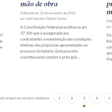
mão de obra
p
m
Publicado em 12 de novembro de 2019
por José Anacleto Abduch Santos
Pub
por
A Constituição Federal preceitua no art.
37, XXI que é assegurada aos
nº
De 
contratantes a manutenção das condições
de
8.6
efetivas das propostas apresentadas no
de
con
processo licitatório. Este preceito
aos
constitucional contém o princípio...
Por
is artigos em serviços contínuos
1
2
3
4
5