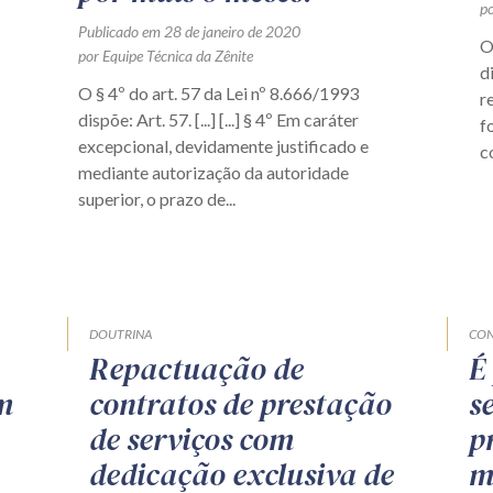
po
Publicado em 28 de janeiro de 2020
O
por Equipe Técnica da Zênite
d
O § 4º do art. 57 da Lei nº 8.666/1993
r
dispõe: Art. 57. [...] [...] § 4º Em caráter
f
excepcional, devidamente justificado e
c
mediante autorização da autoridade
superior, o prazo de...
DOUTRINA
CON
Repactuação de
É
m
contratos de prestação
s
de serviços com
p
dedicação exclusiva de
m