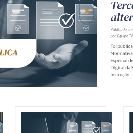
Terc
alte
Publicado em
por Equipe Té
Foi publica
Normativa 
Especial d
Digital da 
Instrução...