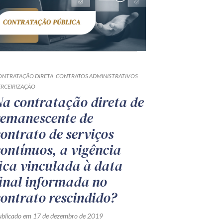
ONTRATAÇÃO DIRETA
CONTRATOS ADMINISTRATIVOS
ERCEIRIZAÇÃO
Na contratação direta de
remanescente de
contrato de serviços
contínuos, a vigência
fica vinculada à data
final informada no
contrato rescindido?
ublicado em 17 de dezembro de 2019