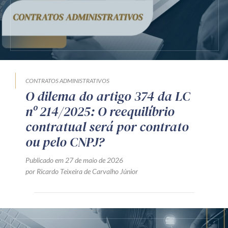
Receba por RSS
Av. Sete de Setembro, 4698
Batel
Curitiba
/
PR
CEP
80240-000
CONTRATOS ADMINISTRATIVOS
Telefone (41) 2109-8666
O dilema do artigo 374 da LC
Whatsapp (41) 98881-6616
nº 214/2025: O reequilíbrio
contratual será por contrato
ou pelo CNPJ?
Publicado em 27 de maio de 2026
por Ricardo Teixeira de Carvalho Júnior