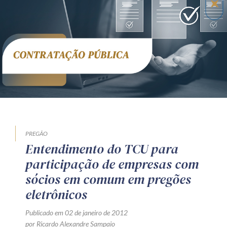
Receba por RSS
Av. Sete de Setembro, 4698
Batel
Curitiba
/
PR
CEP
80240-000
Telefone (41) 2109-8666
Whatsapp (41) 98881-6616
PREGÃO
Entendimento do TCU para
participação de empresas com
sócios em comum em pregões
eletrônicos
Publicado em 02 de janeiro de 2012
por Ricardo Alexandre Sampaio