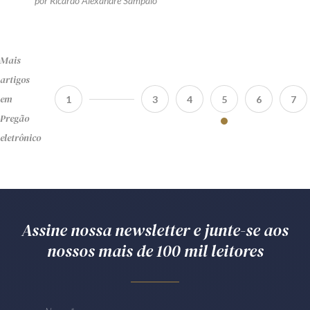
por Ricardo Alexandre Sampaio
Mais
artigos
em
1
3
4
5
6
7
Pregão
eletrônico
Assine nossa newsletter e junte-se aos
nossos mais de 100 mil leitores