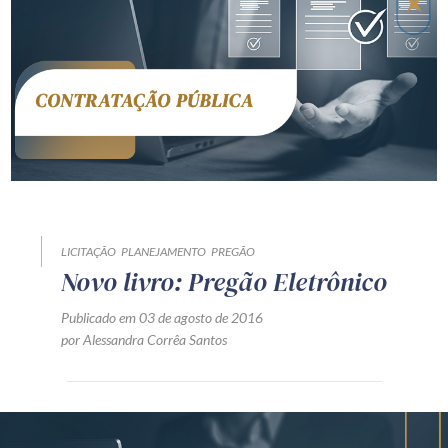
Receba por RSS
Av. Sete de Setembro, 4698
Batel
Curitiba
/
PR
CEP
80240-000
Telefone (41) 2109-8666
Whatsapp (41) 98881-6616
LICITAÇÃO
PLANEJAMENTO
PREGÃO
Novo livro: Pregão Eletrônico
Publicado em 03 de agosto de 2016
por Alessandra Corrêa Santos