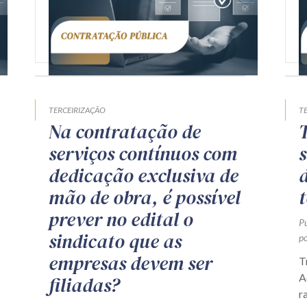
TERCEIRIZAÇÃO
T
Na contratação de
serviços contínuos com
dedicação exclusiva de
mão de obra, é possível
prever no edital o
P
sindicato que as
po
empresas devem ser
T
A
filiadas?
r