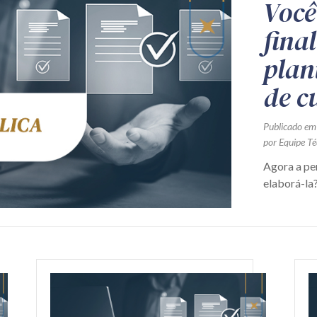
Você
fina
plan
de c
Publicado em
por Equipe Té
Agora a pe
elaborá-la