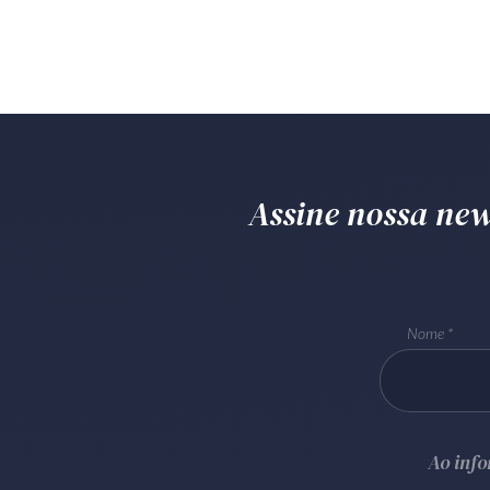
Assine nossa news
Nome
Ao inf