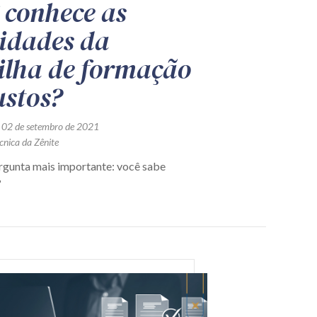
 conhece as
lidades da
ilha de formação
ustos?
 02 de setembro de 2021
cnica da Zênite
rgunta mais importante: você sabe
?