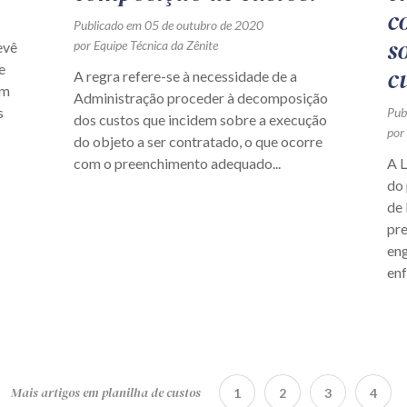
c
Publicado em 05 de outubro de 2020
s
por Equipe Técnica da Zênite
evê
e
c
A regra refere-se à necessidade de a
om
Administração proceder à decomposição
s
Pub
dos custos que incidem sobre a execução
por
do objeto a ser contratado, o que ocorre
com o preenchimento adequado...
A L
do 
de 
pre
eng
enf
Mais artigos em planilha de custos
1
2
3
4