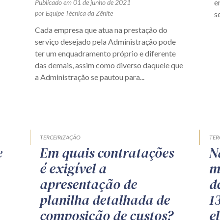
e
Publicado em 01 de junho de 2021
por Equipe Técnica da Zênite
s
Cada empresa que atua na prestação do
serviço desejado pela Administração pode
ter um enquadramento próprio e diferente
das demais, assim como diverso daquele que
a Administração se pautou para...
TERCEIRIZAÇÃO
TER
e
Em quais contratações
N
é exigível a
m
apresentação de
d
planilha detalhada de
1
composição de custos?
e