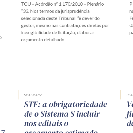
TCU – Acórdão nº 1.170/2018 – Plenário
P
“33. Nos termos da jurisprudência
n
selecionada deste Tribunal, “é dever do
F
gestor, mesmo nas contratações diretas por
0
inexigibilidade de licitação, elaborar
p
o
orçamento detalhado...
SISTEMA "S"
PLA
STF: a obrigatoriedade
V
de o Sistema S incluir
f
nos editais o
d
17
orçamento estimado