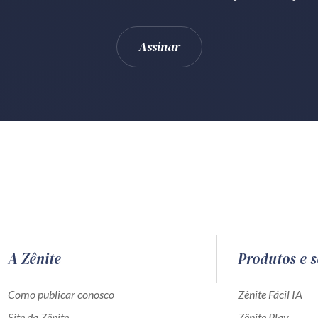
A Zênite
Produtos e s
Como publicar conosco
Zênite Fácil IA
Site da Zênite
Zênite Play