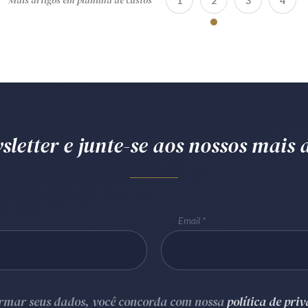
Mais artigos em planilha de custos
1
2
3
4
letter e junte-se aos nossos mais d
Email
ormar seus dados, você concorda com nossa
política de pri