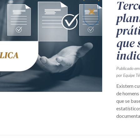
Terc
plan
prát
que 
indi
Publicado em
por Equipe Té
Existem cus
de homens q
que se bas
estatístic
documentad