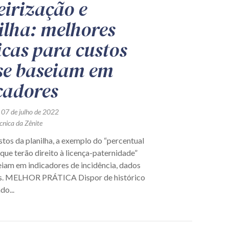
eirização e
ilha: melhores
icas para custos
se baseiam em
cadores
 07 de julho de 2022
cnica da Zênite
tos da planilha, a exemplo do “percentual
ue terão direito à licença-paternidade”
eiam em indicadores de incidência, dados
os. MELHOR PRÁTICA Dispor de histórico
o...