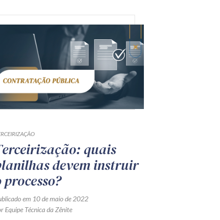
ERCEIRIZAÇÃO
Terceirização: quais
planilhas devem instruir
o processo?
ublicado em 10 de maio de 2022
r Equipe Técnica da Zênite