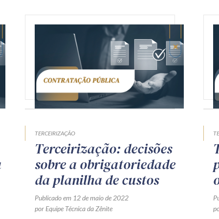
TERCEIRIZAÇÃO
T
Terceirização: decisões
a
sobre a obrigatoriedade
da planilha de custos
Publicado em 12 de maio de 2022
P
por Equipe Técnica da Zênite
po