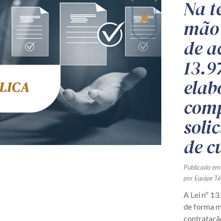
Na t
mão 
de a
13.9
elab
comp
soli
de c
Publicado em
por Equipe Té
A Lei nº 1
de forma ma
contratação