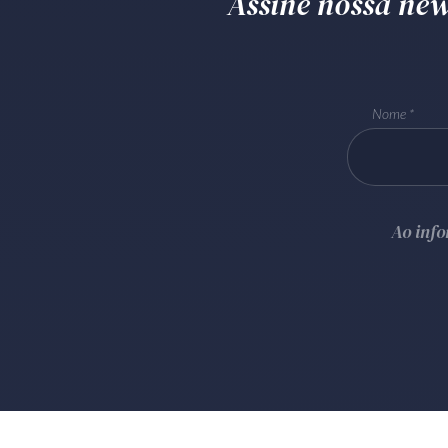
Assine nossa news
Nome
Ao inf