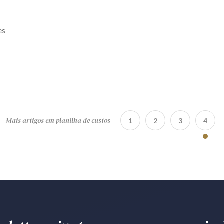
es
Mais artigos em planilha de custos
1
2
3
4