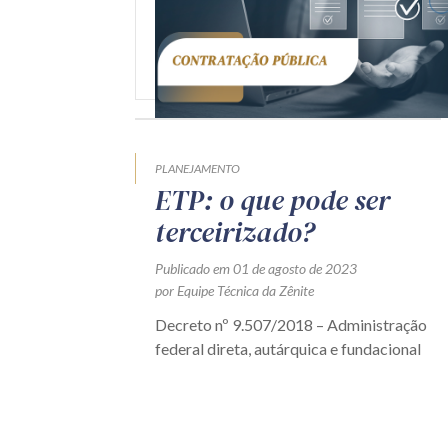
PLANEJAMENTO
ETP: o que pode ser
terceirizado?
Publicado em 01 de agosto de 2023
por Equipe Técnica da Zênite
Decreto nº 9.507/2018 – Administração
federal direta, autárquica e fundacional