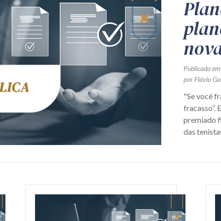
Plan
plan
nova
Publicado em
por Flávio Ga
"Se você fr
fracasso”. 
premiado fi
das tenistas