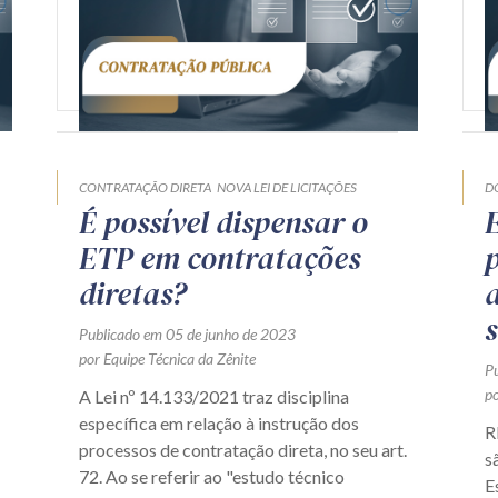
CONTRATAÇÃO DIRETA
NOVA LEI DE LICITAÇÕES
D
É possível dispensar o
ETP em contratações
diretas?
Publicado em 05 de junho de 2023
por Equipe Técnica da Zênite
P
po
A Lei nº 14.133/2021 traz disciplina
específica em relação à instrução dos
R
processos de contratação direta, no seu art.
s
72. Ao se referir ao "estudo técnico
E