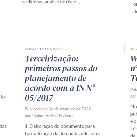
preliminar, análise de riscos,...
o
d
NOVA LEI DE LICITAÇÕES
NOV
Terceirização:
W
primeiros passos do
n
planejamento de
T
acordo com a IN Nº
Pub
05/2017
por
rio
e
No
Publicado em 06 de setembro de 2022
a
pub
por Equipe Técnica da Zênite
e d
 dos
1. Elaboração do documento para
Téc
formalização da demanda pelo setor
da 