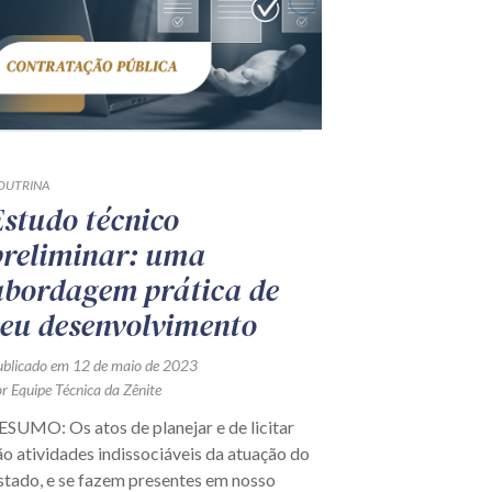
OUTRINA
Estudo técnico
preliminar: uma
abordagem prática de
seu desenvolvimento
ublicado em 12 de maio de 2023
r Equipe Técnica da Zênite
ESUMO: Os atos de planejar e de licitar
ão atividades indissociáveis da atuação do
stado, e se fazem presentes em nosso