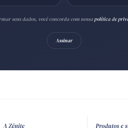
ormar seus dados, você concorda com nossa
política de pri
A Zênite
Produtos e s