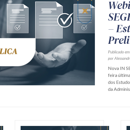
Webi
SEGE
– Es
Prel
Publicado em
por Alessand
Nova IN SE
feira últim
dos Estudo
da Administ