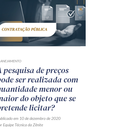
LANEJAMENTO
A pesquisa de preços
pode ser realizada com
quantidade menor ou
maior do objeto que se
pretende licitar?
ublicado em 10 de dezembro de 2020
r Equipe Técnica da Zênite