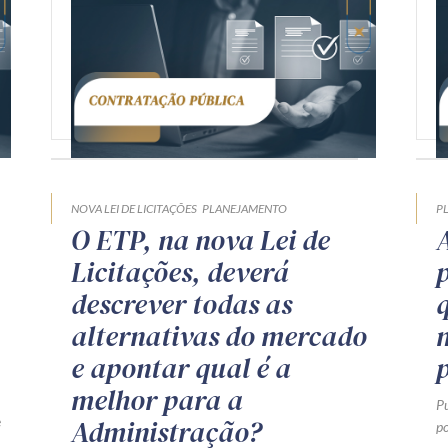
NOVA LEI DE LICITAÇÕES
PLANEJAMENTO
P
O ETP, na nova Lei de
Licitações, deverá
descrever todas as
alternativas do mercado
e apontar qual é a
melhor para a
P
e
Administração?
po