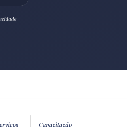
vacidade
erviços
Capacitação