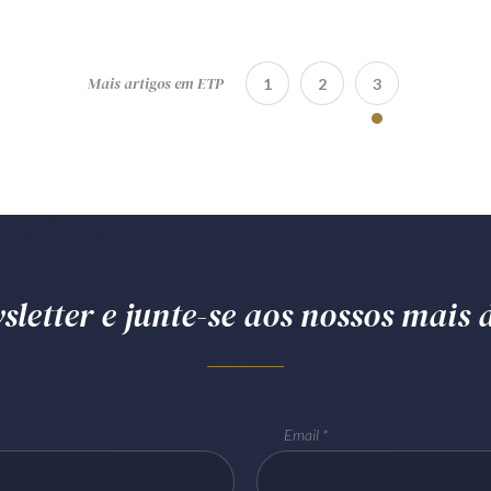
Mais artigos em ETP
1
2
3
letter e junte-se aos nossos mais d
Email