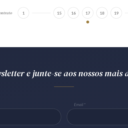
ontrato
1
15
16
17
18
19
letter e junte-se aos nossos mais d
Email