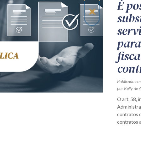
É po
subs
serv
para
fisc
cont
Publicado em
por Kelly de 
O art. 58, i
Administraç
contratos q
contratos a