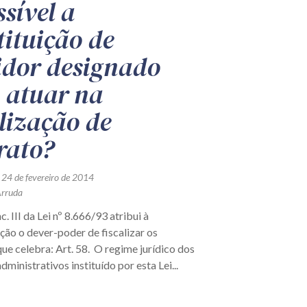
ssível a
tituição de
idor designado
 atuar na
alização de
rato?
 24 de fevereiro de 2014
Arruda
nc. III da Lei nº 8.666/93 atribui à
ão o dever-poder de fiscalizar os
ue celebra: Art. 58. O regime jurídico dos
dministrativos instituído por esta Lei...