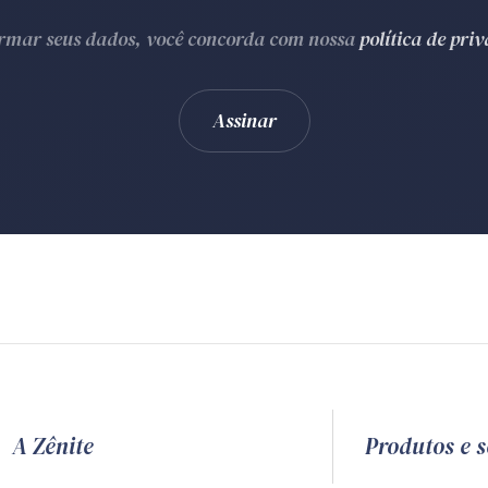
ormar seus dados, você concorda com nossa
política de pri
A Zênite
Produtos e s