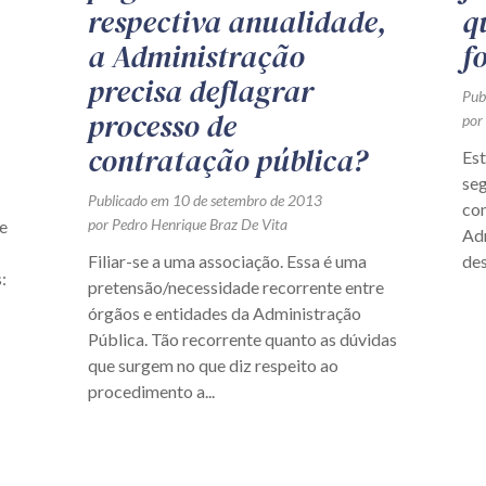
respectiva anualidade,
q
a Administração
f
precisa deflagrar
Pub
processo de
por
contratação pública?
Est
se
Publicado em 10 de setembro de 2013
con
por Pedro Henrique Braz De Vita
e
Ad
Filiar-se a uma associação. Essa é uma
des
:
pretensão/necessidade recorrente entre
órgãos e entidades da Administração
Pública. Tão recorrente quanto as dúvidas
que surgem no que diz respeito ao
procedimento a...