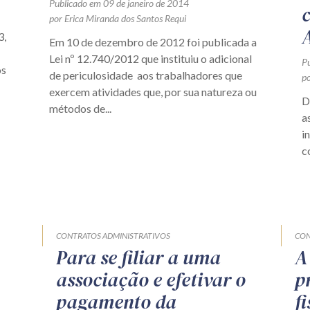
Publicado em 09 de janeiro de 2014
por Erica Miranda dos Santos Requi
3,
Em 10 de dezembro de 2012 foi publicada a
Lei nº 12.740/2012 que instituiu o adicional
P
os
de periculosidade aos trabalhadores que
p
exercem atividades que, por sua natureza ou
D
métodos de...
a
i
c
CONTRATOS ADMINISTRATIVOS
CON
Para se filiar a uma
A
associação e efetivar o
p
pagamento da
f