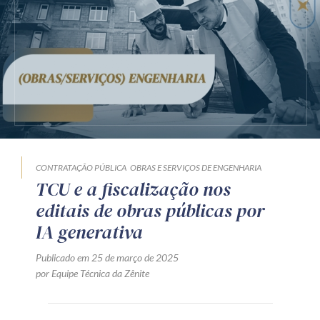
Receba por RSS
Av. Sete de Setembro, 4698
Batel
Curitiba
/
PR
CEP
80240-000
Telefone (41) 2109-8666
Whatsapp (41) 98881-6616
CONTRATAÇÃO PÚBLICA
OBRAS E SERVIÇOS DE ENGENHARIA
TCU e a fiscalização nos
editais de obras públicas por
IA generativa
Publicado em 25 de março de 2025
por Equipe Técnica da Zênite