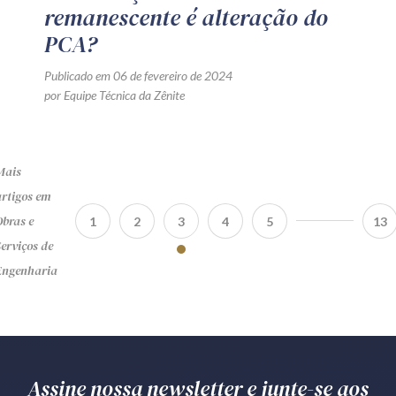
remanescente é alteração do
PCA?
Publicado em 06 de fevereiro de 2024
por Equipe Técnica da Zênite
Mais
rtigos em
bras e
1
2
3
4
5
13
erviços de
Engenharia
Assine nossa newsletter e junte-se aos