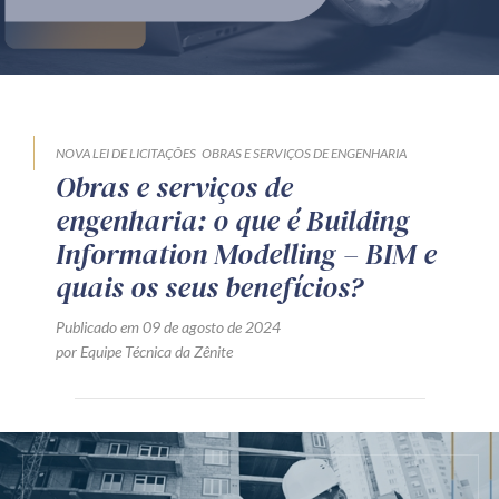
Produtos e serviços
Zênite Fácil IA
Zênite Play
Orientação por Escrito
NOVA LEI DE LICITAÇÕES
OBRAS E SERVIÇOS DE ENGENHARIA
Obras e serviços de
Mentoria Zênite
engenharia: o que é Building
Information Modelling – BIM e
Capacitação
quais os seus benefícios?
Publicado em 09 de agosto de 2024
Zênite Online
por Equipe Técnica da Zênite
Eventos presenciais
Zênite in Company
Diferenciais