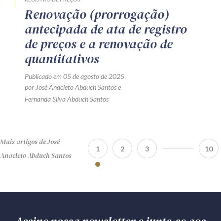
Renovação (prorrogação)
antecipada de ata de registro
de preços e a renovação de
quantitativos
Publicado em 05 de agosto de 2025
por
José Anacleto Abduch Santos
e
Fernanda Silva Abduch Santos
Mais artigos de José
1
2
3
10
Anacleto Abduch Santos