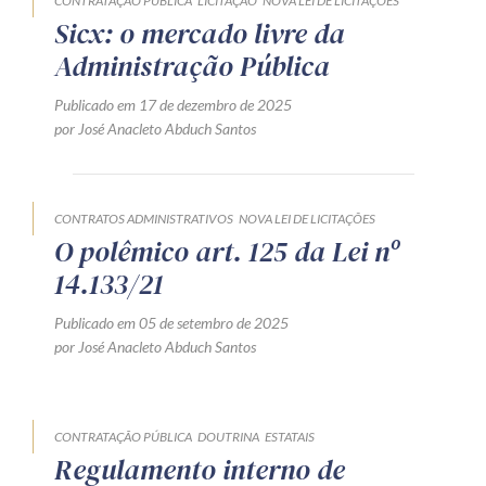
CONTRATAÇÃO PÚBLICA
LICITAÇÃO
NOVA LEI DE LICITAÇÕES
Sicx: o mercado livre da
Receba por RSS
Administração Pública
Publicado em 17 de dezembro de 2025
Av. Sete de Setembro, 4698
por José Anacleto Abduch Santos
Batel
Curitiba
/
PR
CEP
80240-000
Telefone (41) 2109-8666
CONTRATOS ADMINISTRATIVOS
NOVA LEI DE LICITAÇÕES
Whatsapp (41) 98881-6616
O polêmico art. 125 da Lei nº
14.133/21
Publicado em 05 de setembro de 2025
por José Anacleto Abduch Santos
CONTRATAÇÃO PÚBLICA
DOUTRINA
ESTATAIS
Regulamento interno de