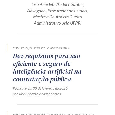
José Anacleto Abduch Santos,
Produtos e serviços
Advogado, Procurador do Estado,
Mestre e Doutor em Direito
Zênite Fácil IA
Administrativo pela UFPR.
Zênite Play
Orientação por Escrito
Mentoria Zênite
CONTRATAÇÃO PÚBLICA
PLANEJAMENTO
Dez requisitos para uso
eficiente e seguro de
Capacitação
inteligência artificial na
Zênite Online
contratação pública
Eventos presenciais
Publicado em 03 de fevereiro de 2026
Zênite in Company
por José Anacleto Abduch Santos
Diferenciais