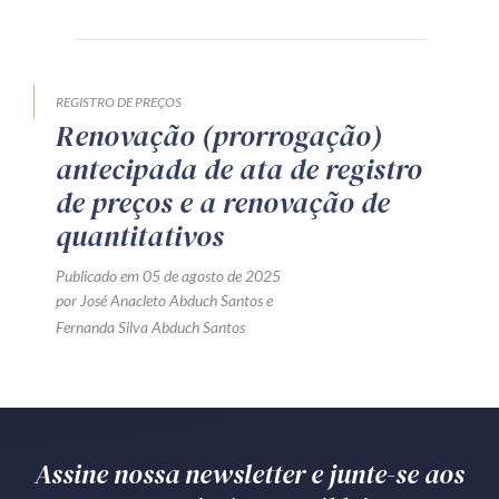
Produtos e serviços
Zênite Fácil IA
REGISTRO DE PREÇOS
Zênite Play
Renovação (prorrogação)
Orientação por Escrito
antecipada de ata de registro
Mentoria Zênite
de preços e a renovação de
quantitativos
Capacitação
Publicado em 05 de agosto de 2025
por
José Anacleto Abduch Santos
e
Fernanda Silva Abduch Santos
Zênite Online
Eventos presenciais
Zênite in Company
Diferenciais
Assine nossa newsletter e junte-se aos