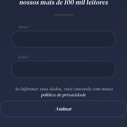
nossos mais de 100 mil leitores
Receba por RSS
Nome
Av. Sete de Setembro, 4698
Batel
Curitiba
/
PR
CEP
80240-000
Telefone (41) 2109-8666
Email
Whatsapp (41) 98881-6616
Ao informar seus dados, você concorda com nossa
política de privacidade