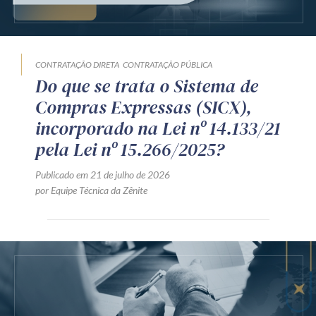
Produtos e serviços
Zênite Fácil IA
CONTRATAÇÃO DIRETA
CONTRATAÇÃO PÚBLICA
Zênite Play
Do que se trata o Sistema de
Orientação por Escrito
Compras Expressas (SICX),
Mentoria Zênite
incorporado na Lei nº 14.133/21
pela Lei nº 15.266/2025?
Capacitação
Publicado em 21 de julho de 2026
por Equipe Técnica da Zênite
Zênite Online
Eventos presenciais
Zênite in Company
Diferenciais