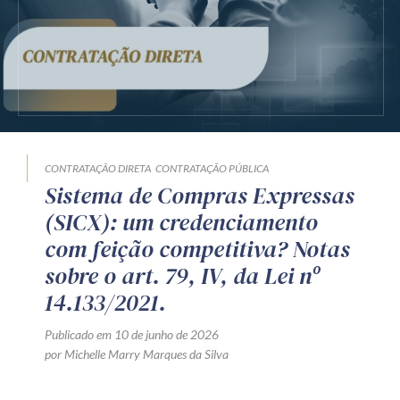
Receba por RSS
Av. Sete de Setembro, 4698
Batel
Curitiba
/
PR
CEP
80240-000
Telefone (41) 2109-8666
CONTRATAÇÃO DIRETA
CONTRATAÇÃO PÚBLICA
Whatsapp (41) 98881-6616
Sistema de Compras Expressas
(SICX): um credenciamento
com feição competitiva? Notas
sobre o art. 79, IV, da Lei nº
14.133/2021.
Publicado em 10 de junho de 2026
por Michelle Marry Marques da Silva