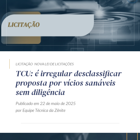
Receba por RSS
Av. Sete de Setembro, 4698
Batel
Curitiba
/
PR
CEP
80240-000
Telefone (41) 2109-8666
Whatsapp (41) 98881-6616
LICITAÇÃO
NOVA LEI DE LICITAÇÕES
TCU: é irregular desclassificar
proposta por vícios sanáveis
sem diligência
Publicado em 22 de maio de 2025
por Equipe Técnica da Zênite