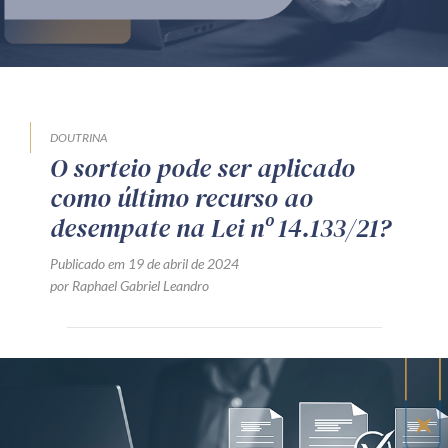
Produtos e serviços
Zênite Fácil IA
Zênite Play
Orientação por Escrito
DOUTRINA
O sorteio pode ser aplicado
Mentoria Zênite
como último recurso ao
desempate na Lei nº 14.133/21?
Capacitação
Publicado em 19 de abril de 2024
por Raphael Gabriel Leandro
Zênite Online
Eventos presenciais
Zênite in Company
Diferenciais