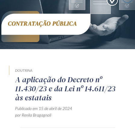
Receba por RSS
Av. Sete de Setembro, 4698
Batel
Curitiba
/
PR
CEP
80240-000
Telefone (41) 2109-8666
Whatsapp (41) 98881-6616
DOUTRINA
A aplicação do Decreto nº
11.430/23 e da Lei nº 14.611/23
às estatais
Publicado em 15 de abril de 2024
por Renila Bragagnoli