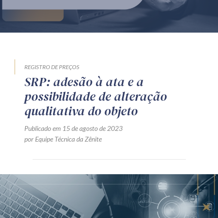
Produtos e serviços
Zênite Fácil IA
Zênite Play
Orientação por Escrito
REGISTRO DE PREÇOS
SRP: adesão à ata e a
Mentoria Zênite
possibilidade de alteração
qualitativa do objeto
Capacitação
Publicado em 15 de agosto de 2023
por Equipe Técnica da Zênite
Zênite Online
Eventos presenciais
Zênite in Company
Diferenciais