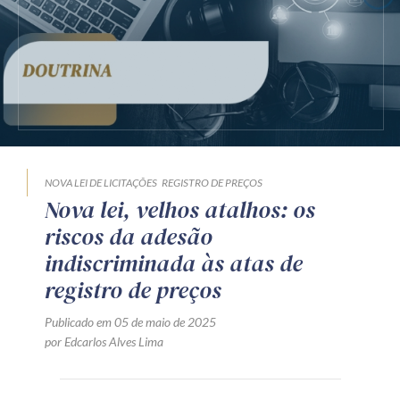
Receba por RSS
Av. Sete de Setembro, 4698
Batel
Curitiba
/
PR
CEP
80240-000
Telefone (41) 2109-8666
Whatsapp (41) 98881-6616
NOVA LEI DE LICITAÇÕES
REGISTRO DE PREÇOS
Nova lei, velhos atalhos: os
riscos da adesão
indiscriminada às atas de
registro de preços
Publicado em 05 de maio de 2025
por Edcarlos Alves Lima