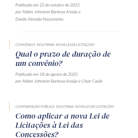
Publicado em 22 de outubro de 2025
Receba por RSS
por
Aldem Johnston Barbosa Araújo
e
Danilo Almeida Nascimento
Av. Sete de Setembro, 4698
Batel
Curitiba
/
PR
CEP
80240-000
CONVÊNIOS
DOUTRINA
NOVA LEI DE LICITAÇÕES
Qual o prazo de duração de
Telefone (41) 2109-8666
um convênio?
Whatsapp (41) 98881-6616
Publicado em 18 de agosto de 2025
por
Aldem Johnston Barbosa Araújo
e
César Caúla
CONTRATAÇÃO PÚBLICA
DOUTRINA
NOVA LEI DE LICITAÇÕES
Como aplicar a nova Lei de
Licitações à Lei das
Concessões?