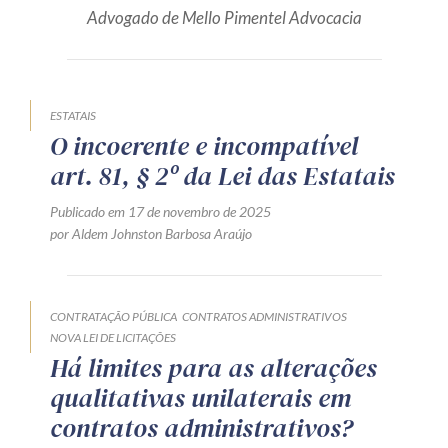
Advogado de Mello Pimentel Advocacia
Produtos e serviços
Zênite Fácil IA
Zênite Play
ESTATAIS
Orientação por Escrito
O incoerente e incompatível
Mentoria Zênite
art. 81, § 2º da Lei das Estatais
Publicado em 17 de novembro de 2025
por Aldem Johnston Barbosa Araújo
Capacitação
Zênite Online
CONTRATAÇÃO PÚBLICA
CONTRATOS ADMINISTRATIVOS
Eventos presenciais
NOVA LEI DE LICITAÇÕES
Zênite in Company
Há limites para as alterações
Diferenciais
qualitativas unilaterais em
contratos administrativos?