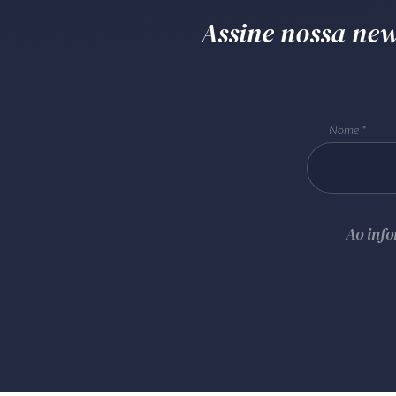
Assine nossa news
Nome
Ao inf