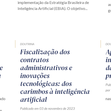
implementação da Estratégia Brasileira de
a
Inteligência Artificial (EBIA). O objetivo...
g
DOUTRINA
DOU
Fiscalização dos
A
contratos
i
e
administrativos e
d
a
inovações
p
tecnológicas: dos
Pub
carimbos à inteligência
por
artificial
nado
nas
Publicado em 03 de novembro de 2023
em