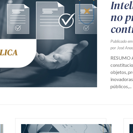
Intel
no p
cont
Publicado em
por José Ana
RESUMO A A
constitucio
objetos, pr
inovadoras
públicos,...