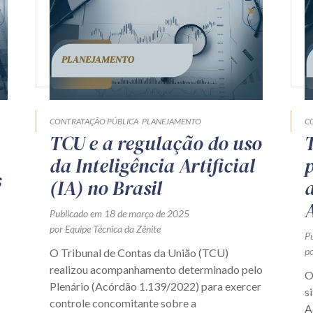
CONTRATAÇÃO PÚBLICA
PLANEJAMENTO
C
TCU e a regulação do uso
da Inteligência Artificial
s
(IA) no Brasil
A
Publicado em 18 de março de 2025
por Equipe Técnica da Zênite
P
po
O Tribunal de Contas da União (TCU)
realizou acompanhamento determinado pelo
O
Plenário (Acórdão 1.139/2022) para exercer
s
controle concomitante sobre a
A