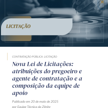
Receba por RSS
Av. Sete de Setembro, 4698
Batel
Curitiba
/
PR
CEP
80240-000
Telefone (41) 2109-8666
Whatsapp (41) 98881-6616
CONTRATAÇÃO PÚBLICA
LICITAÇÃO
Nova Lei de Licitações:
atribuições do pregoeiro e
agente de contratação e a
composição da equipe de
apoio
Publicado em 20 de maio de 2025
por Equipe Técnica da Zênite