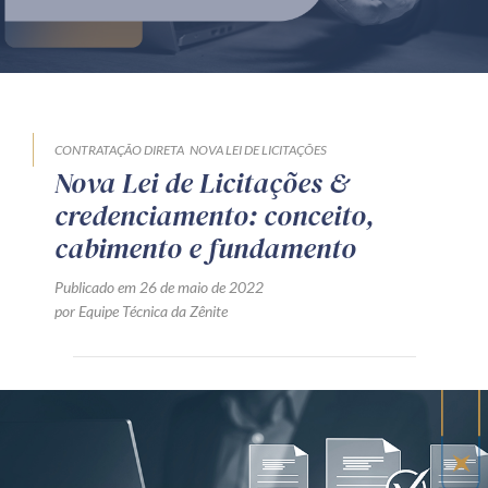
Produtos e serviços
Zênite Fácil IA
Zênite Play
Orientação por Escrito
CONTRATAÇÃO DIRETA
NOVA LEI DE LICITAÇÕES
Nova Lei de Licitações &
Mentoria Zênite
credenciamento: conceito,
cabimento e fundamento
Capacitação
Publicado em 26 de maio de 2022
por Equipe Técnica da Zênite
Zênite Online
Eventos presenciais
Zênite in Company
Diferenciais