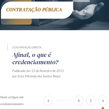
CONTRATAÇÃO DIRETA
Afinal, o que é
credenciamento?
Publicado em 12 de fevereiro de 2015
por Erica Miranda dos Santos Requi
Mais artigos em
1
4
5
6
credenciamento