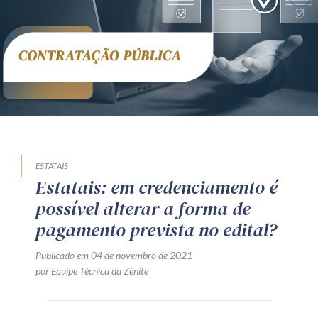
Receba por RSS
Av. Sete de Setembro, 4698
Batel
Curitiba
/
PR
CEP
80240-000
Telefone (41) 2109-8666
Whatsapp (41) 98881-6616
ESTATAIS
Estatais: em credenciamento é
possível alterar a forma de
pagamento prevista no edital?
Publicado em 04 de novembro de 2021
por Equipe Técnica da Zênite