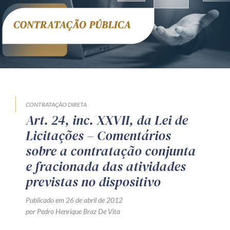
Receba por RSS
Av. Sete de Setembro, 4698
Batel
Curitiba
/
PR
CEP
80240-000
Telefone (41) 2109-8666
Whatsapp (41) 98881-6616
CONTRATAÇÃO DIRETA
Art. 24, inc. XXVII, da Lei de
Licitações – Comentários
sobre a contratação conjunta
e fracionada das atividades
previstas no dispositivo
Publicado em 26 de abril de 2012
por Pedro Henrique Braz De Vita