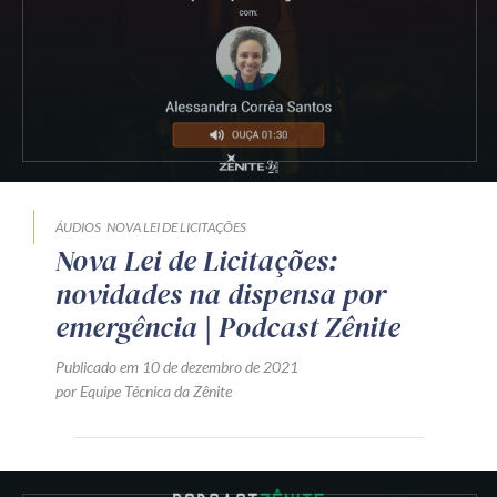
Receba por RSS
Av. Sete de Setembro, 4698
Batel
Curitiba
/
PR
CEP
80240-000
Telefone (41) 2109-8666
Whatsapp (41) 98881-6616
ÁUDIOS
NOVA LEI DE LICITAÇÕES
Nova Lei de Licitações:
novidades na dispensa por
emergência | Podcast Zênite
Publicado em 10 de dezembro de 2021
por Equipe Técnica da Zênite