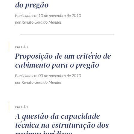
do pregão
Receba por RSS
Publicado em 10 de novembro de 2010
por Renato Geraldo Mendes
Av. Sete de Setembro, 4698
Batel
Curitiba
/
PR
CEP
80240-000
PREGÃO
Telefone (41) 2109-8666
Proposição de um critério de
Whatsapp (41) 98881-6616
cabimento para o pregão
Publicado em 03 de novembro de 2010
por Renato Geraldo Mendes
PREGÃO
A questão da capacidade
técnica na estruturação dos