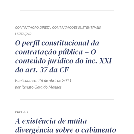
Produtos e serviços
Zênite Fácil IA
CONTRATAÇÃO DIRETA
CONTRATAÇÕES SUSTENTÁVEIS
Zênite Play
LICITAÇÃO
O perfil constitucional da
Orientação por Escrito
contratação pública – O
Mentoria Zênite
conteúdo jurídico do inc. XXI
do art. 37 da CF
Capacitação
Publicado em 26 de abril de 2011
por Renato Geraldo Mendes
Zênite Online
Eventos presenciais
Zênite in Company
PREGÃO
Diferenciais
A existência de muita
divergência sobre o cabimento