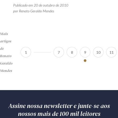
Publicado em 20 de outubro de 2010
por Renato Geraldo Mendes
Mais
artigos
de
1
7
8
9
10
11
Renato
Geraldo
Mendes
Assine nossa newsletter e junte-se aos
nossos mais de 100 mil leitores