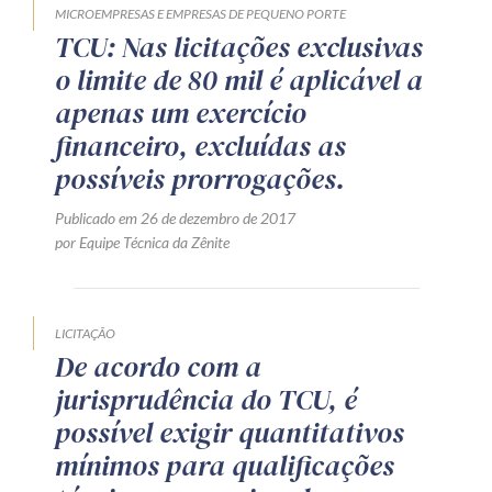
MICROEMPRESAS E EMPRESAS DE PEQUENO PORTE
Receba por RSS
TCU: Nas licitações exclusivas
o limite de 80 mil é aplicável a
apenas um exercício
Av. Sete de Setembro, 4698
financeiro, excluídas as
Batel
Curitiba
/
PR
CEP
80240-000
possíveis prorrogações.
Telefone (41) 2109-8666
Publicado em 26 de dezembro de 2017
Whatsapp (41) 98881-6616
por Equipe Técnica da Zênite
LICITAÇÃO
De acordo com a
jurisprudência do TCU, é
possível exigir quantitativos
mínimos para qualificações