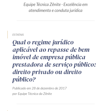
Equipe Técnica Zênite - Excelência em
Produtos e serviços
atendimento e conduta jurídica
Zênite Fácil IA
Zênite Play
Orientação por Escrito
ESTATAIS
Qual o regime jurídico
Mentoria Zênite
aplicável ao repasse de bem
imóvel de empresa pública
Capacitação
prestadora de serviço público:
direito privado ou direito
Zênite Online
público?
Eventos presenciais
Publicado em 28 de dezembro de 2017
Zênite in Company
por Equipe Técnica da Zênite
Diferenciais