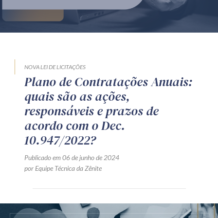
Produtos e serviços
Zênite Fácil IA
Zênite Play
Orientação por Escrito
NOVA LEI DE LICITAÇÕES
Plano de Contratações Anuais:
Mentoria Zênite
quais são as ações,
responsáveis e prazos de
Capacitação
acordo com o Dec.
10.947/2022?
Zênite Online
Publicado em 06 de junho de 2024
Eventos presenciais
por Equipe Técnica da Zênite
Zênite in Company
Diferenciais