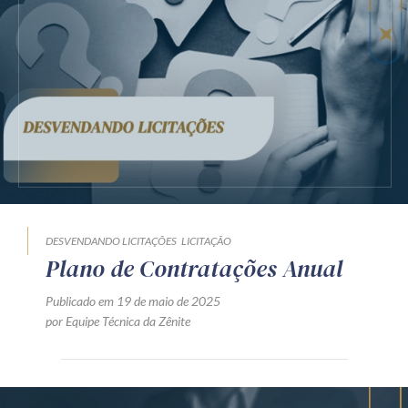
Receba por RSS
Av. Sete de Setembro, 4698
Batel
Curitiba
/
PR
CEP
80240-000
Telefone (41) 2109-8666
Whatsapp (41) 98881-6616
DESVENDANDO LICITAÇÕES
LICITAÇÃO
Plano de Contratações Anual
Publicado em 19 de maio de 2025
por Equipe Técnica da Zênite