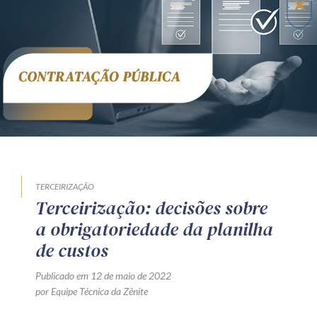
Receba por RSS
Av. Sete de Setembro, 4698
Batel
Curitiba
/
PR
CEP
80240-000
Telefone (41) 2109-8666
Whatsapp (41) 98881-6616
TERCEIRIZAÇÃO
Terceirização: decisões sobre
a obrigatoriedade da planilha
de custos
Publicado em 12 de maio de 2022
por Equipe Técnica da Zênite