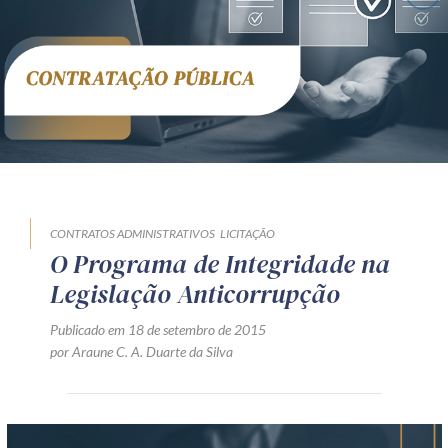
Receba por RSS
Av. Sete de Setembro, 4698
Batel
Curitiba
/
PR
CEP
80240-000
Telefone (41) 2109-8666
Whatsapp (41) 98881-6616
CONTRATOS ADMINISTRATIVOS
LICITAÇÃO
O Programa de Integridade na
Legislação Anticorrupção
Publicado em 18 de setembro de 2015
por Araune C. A. Duarte da Silva