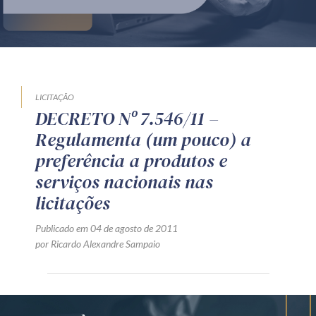
Produtos e serviços
Zênite Fácil IA
Zênite Play
Orientação por Escrito
LICITAÇÃO
DECRETO Nº 7.546/11 –
Mentoria Zênite
Regulamenta (um pouco) a
preferência a produtos e
Capacitação
serviços nacionais nas
licitações
Zênite Online
Publicado em 04 de agosto de 2011
Eventos presenciais
por Ricardo Alexandre Sampaio
Zênite in Company
Diferenciais