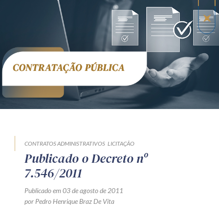
Receba por RSS
Av. Sete de Setembro, 4698
Batel
Curitiba
/
PR
CEP
80240-000
Telefone (41) 2109-8666
Whatsapp (41) 98881-6616
CONTRATOS ADMINISTRATIVOS
LICITAÇÃO
Publicado o Decreto nº
7.546/2011
Publicado em 03 de agosto de 2011
por Pedro Henrique Braz De Vita