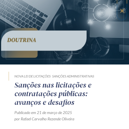
Receba por RSS
Av. Sete de Setembro, 4698
Batel
Curitiba
/
PR
CEP
80240-000
Telefone (41) 2109-8666
Whatsapp (41) 98881-6616
NOVA LEI DE LICITAÇÕES
SANÇÕES ADMINISTRATIVAS
Sanções nas licitações e
contratações públicas:
avanços e desafios
Publicado em 21 de março de 2025
por Rafael Carvalho Rezende Oliveira