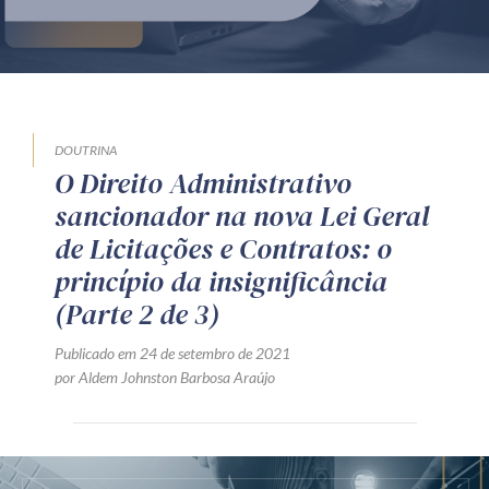
Produtos e serviços
Zênite Fácil IA
Zênite Play
Orientação por Escrito
DOUTRINA
O Direito Administrativo
Mentoria Zênite
sancionador na nova Lei Geral
de Licitações e Contratos: o
Capacitação
princípio da insignificância
(Parte 2 de 3)
Zênite Online
Publicado em 24 de setembro de 2021
Eventos presenciais
por Aldem Johnston Barbosa Araújo
Zênite in Company
Diferenciais