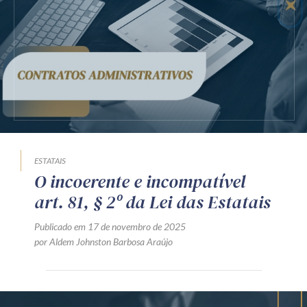
Receba por RSS
Av. Sete de Setembro, 4698
Batel
Curitiba
/
PR
CEP
80240-000
Telefone (41) 2109-8666
Whatsapp (41) 98881-6616
ESTATAIS
O incoerente e incompatível
art. 81, § 2º da Lei das Estatais
Publicado em 17 de novembro de 2025
por Aldem Johnston Barbosa Araújo