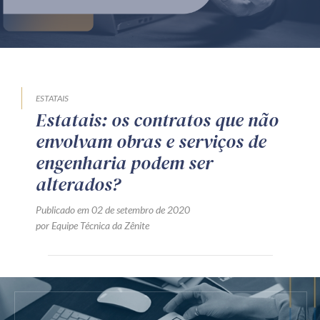
Produtos e serviços
Zênite Fácil IA
Zênite Play
Orientação por Escrito
ESTATAIS
Estatais: os contratos que não
Mentoria Zênite
envolvam obras e serviços de
engenharia podem ser
Capacitação
alterados?
Publicado em 02 de setembro de 2020
Zênite Online
por Equipe Técnica da Zênite
Eventos presenciais
Zênite in Company
Diferenciais